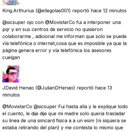
King.Arthurius
(@ellegolas001) reportó
hace 12 minutos
@sicsuper ojo con @MovistarCo fui a interponer una
pqr y en sus centros de servicio no quisieron
colaborarme , adicional me informan que solo se puede
vía telefónica o internet,cosa que es imposible ya que la
página genera error y vía telefónica los asesores
cuelgan
JDavid Henao
(@JulianDHenao) reportó
hace 13
minutos
@MovistarCo @sicsuper Fui hasta alla y le explique todo
el cuento, le dije dije que mi madre solo queria trasladar
su linea de una simcard fisica a a un esim (ni siquiera se
estaba retirando del plan) y me contesta lo mismo que