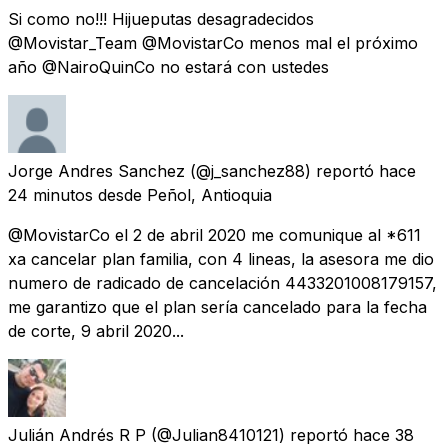
Si como no!!! Hijueputas desagradecidos
@Movistar_Team @MovistarCo menos mal el próximo
año @NairoQuinCo no estará con ustedes
Jorge Andres Sanchez
(@j_sanchez88) reportó
hace
24 minutos
desde
Peñol, Antioquia
@MovistarCo el 2 de abril 2020 me comunique al *611
xa cancelar plan familia, con 4 lineas, la asesora me dio
numero de radicado de cancelación 4433201008179157,
me garantizo que el plan sería cancelado para la fecha
de corte, 9 abril 2020...
Julián Andrés R P
(@Julian8410121) reportó
hace 38