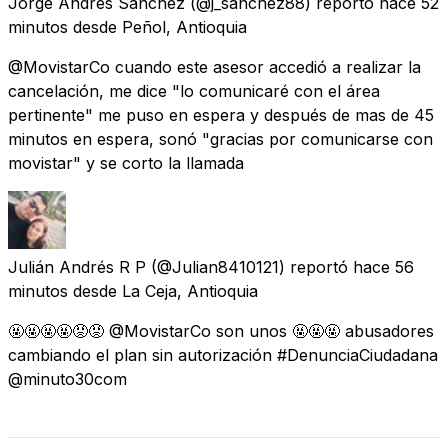
Jorge Andres Sanchez
(@j_sanchez88) reportó
hace 52
minutos
desde
Peñol, Antioquia
@MovistarCo cuando este asesor accedió a realizar la
cancelación, me dice "lo comunicaré con el área
pertinente" me puso en espera y después de mas de 45
minutos en espera, sonó "gracias por comunicarse con
movistar" y se corto la llamada
Julián Andrés R P
(@Julian8410121) reportó
hace 56
minutos
desde
La Ceja, Antioquia
🤬🤬🤬🤬😡😡 @MovistarCo son unos 🤬🤬🤬 abusadores
cambiando el plan sin autorización #DenunciaCiudadana
@minuto30com