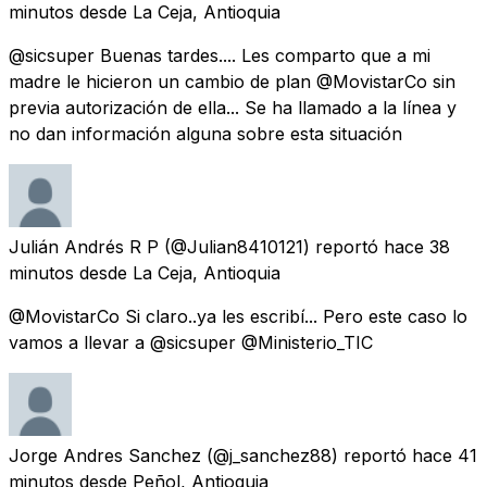
minutos
desde
La Ceja, Antioquia
@sicsuper Buenas tardes.... Les comparto que a mi
madre le hicieron un cambio de plan @MovistarCo sin
previa autorización de ella... Se ha llamado a la línea y
no dan información alguna sobre esta situación
Julián Andrés R P
(@Julian8410121) reportó
hace 38
minutos
desde
La Ceja, Antioquia
@MovistarCo Si claro..ya les escribí... Pero este caso lo
vamos a llevar a @sicsuper @Ministerio_TIC
Jorge Andres Sanchez
(@j_sanchez88) reportó
hace 41
minutos
desde
Peñol, Antioquia