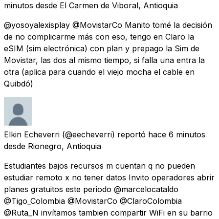
minutos
desde
El Carmen de Viboral, Antioquia
@yosoyalexisplay @MovistarCo Manito tomé la decisión
de no complicarme más con eso, tengo en Claro la
eSIM (sim electrónica) con plan y prepago la Sim de
Movistar, las dos al mismo tiempo, si falla una entra la
otra (aplica para cuando el viejo mocha el cable en
Quibdó)
Elkin Echeverri
(@eecheverri) reportó
hace 6 minutos
desde
Rionegro, Antioquia
Estudiantes bajos recursos m cuentan q no pueden
estudiar remoto x no tener datos Invito operadores abrir
planes gratuitos este periodo @marcelocataldo
@Tigo_Colombia @MovistarCo @ClaroColombia
@Ruta_N invítamos tambien compartir WiFi en su barrio