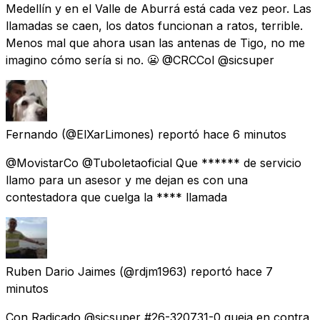
Medellín y en el Valle de Aburrá está cada vez peor. Las
llamadas se caen, los datos funcionan a ratos, terrible.
Menos mal que ahora usan las antenas de Tigo, no me
imagino cómo sería si no. 😬 @CRCCol @sicsuper
Fernando
(@ElXarLimones) reportó
hace 6 minutos
@MovistarCo @Tuboletaoficial Que ****** de servicio
llamo para un asesor y me dejan es con una
contestadora que cuelga la **** llamada
Ruben Dario Jaimes
(@rdjm1963) reportó
hace 7
minutos
Con Radicado @sicsuper #26-320731-0 queja en contra