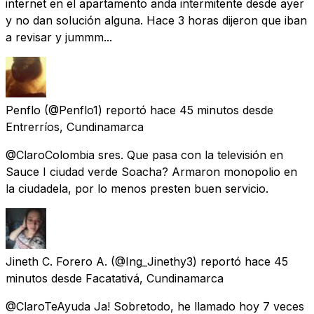
internet en el apartamento anda intermitente desde ayer
y no dan solución alguna. Hace 3 horas dijeron que iban
a revisar y jummm...
Penflo
(@Penflo1) reportó
hace 45 minutos
desde
Entrerríos, Cundinamarca
@ClaroColombia sres. Que pasa con la televisión en
Sauce I ciudad verde Soacha? Armaron monopolio en
la ciudadela, por lo menos presten buen servicio.
Jineth C. Forero A.
(@Ing_Jinethy3) reportó
hace 45
minutos
desde
Facatativá, Cundinamarca
@ClaroTeAyuda Ja! Sobretodo, he llamado hoy 7 veces