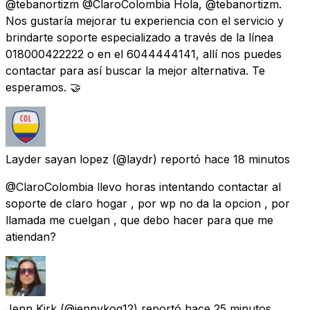
@tebanortizm @ClaroColombia Hola, @tebanortizm.
Nos gustaría mejorar tu experiencia con el servicio y
brindarte soporte especializado a través de la línea
018000422222 o en el 6044444141, allí nos puedes
contactar para así buscar la mejor alternativa. Te
esperamos. 🤝
Layder sayan lopez
(@laydr) reportó
hace 18 minutos
@ClaroColombia llevo horas intentando contactar al
soporte de claro hogar , por wp no da la opcion , por
llamada me cuelgan , que debo hacer para que me
atiendan?
Jenn Kirk
(@jennykog12) reportó
hace 25 minutos