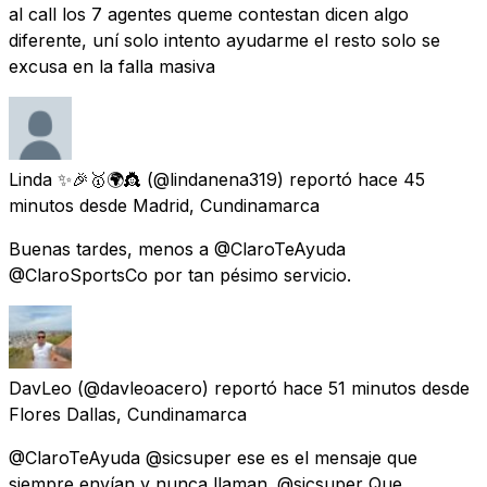
al call los 7 agentes queme contestan dicen algo
diferente, uní solo intento ayudarme el resto solo se
excusa en la falla masiva
Linda ✨🎉🥇🌍👸
(@lindanena319) reportó
hace 45
minutos
desde
Madrid, Cundinamarca
Buenas tardes, menos a @ClaroTeAyuda
@ClaroSportsCo por tan pésimo servicio.
DavLeo
(@davleoacero) reportó
hace 51 minutos
desde
Flores Dallas, Cundinamarca
@ClaroTeAyuda @sicsuper ese es el mensaje que
siempre envían y nunca llaman. @sicsuper Que