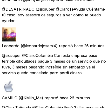
@DESATRINADO @sicsuper @ClaroTeAyuda Cuéntame
tú caso, soy asesora de seguros a ver cómo te puedo
ayudar
Leonardo
(@leonardojosemi4) reportó
hace 26 minutos
@sicsuper @ClaroColombia Con esta empresa pase
terrible dificultades pague 3 meses de un servicio que no
tuve, 3 meses pagando increíble sin embargo ya el
servicio quedo cancelado pero perdí dinero
CAMILO
(@KMilo_Me) reportó
hace 26 minutos
@ClaroTeAyuda @ClaroColombia llevó 2 días esperando