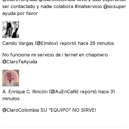
ser contactado y nadie colabora #malservicio @sicsuper
ayuda por favor
Camilo Vargas
(@Elmilov) reportó
hace 29 minutos
No funciona mi servicio de i ternet en chapinero
@ClaroTeAyuda
A. Enrique C. Rincón
(@AuEnCaRi) reportó
hace 31
minutos
@ClaroColombia SU “EQUIPO” NO SIRVE!