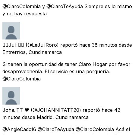
@ClaroColombia y @ClaroTeAyuda Siempre es lo mismo
y no hay respuesta
❤️‍🔥Juli ❤️‍🔥
(@LeJuliRoro) reportó
hace 38 minutos
desde
Entrerríos, Cundinamarca
Si tienen la oportunidad de tener Claro Hogar por favor
desaprovechenla. El servicio es una porquería.
@ClaroColombia
Joha..TT ❤
(@JOHANNITATT20) reportó
hace 42
minutos
desde
Madrid, Cundinamarca
@AngieCadc16 @ClaroTeAyuda @ClaroColombia Acá el