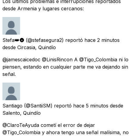
Los últimos problemas e interrupciones reportados
desde Armenia y lugares cercanos:
Stefa👑🌚
(@stefasegura2) reportó
hace 2 minutos
desde
Circasia, Quindío
@jamescaicedoc @LinisRincon A @Tigo_Colombia ni lo
piensen, estando en cualquier parte me va dejando sin
señal.
Santiago
(@SantiiSM) reportó
hace 5 minutos
desde
Salento, Quindío
@ClaroTeAyuda cometí el error de dejar
@Tigo_Colombia y ahora tengo una señal malísima, no