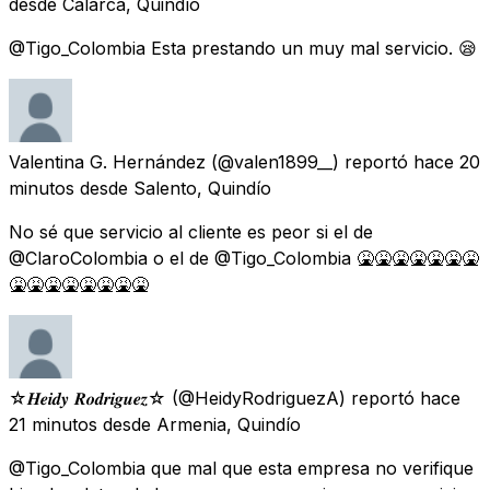
desde
Calarca, Quindío
@Tigo_Colombia Esta prestando un muy mal servicio. 😪
Valentina G. Hernández
(@valen1899__) reportó
hace 20
minutos
desde
Salento, Quindío
No sé que servicio al cliente es peor si el de
@ClaroColombia o el de @Tigo_Colombia 🤮🤮🤮🤮🤮🤮🤮
🤮🤮🤮🤮🤮🤮🤮🤮
☆𝑯𝒆𝒊𝒅𝒚 𝑹𝒐𝒅𝒓𝒊𝒈𝒖𝒆𝒛☆
(@HeidyRodriguezA) reportó
hace
21 minutos
desde
Armenia, Quindío
@Tigo_Colombia que mal que esta empresa no verifique