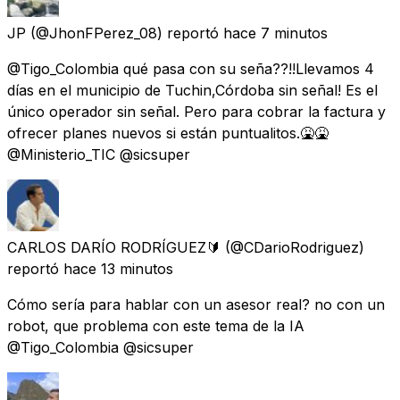
JP
(@JhonFPerez_08) reportó
hace 7 minutos
@Tigo_Colombia qué pasa con su seña??!!Llevamos 4
días en el municipio de Tuchin,Córdoba sin señal! Es el
único operador sin señal. Pero para cobrar la factura y
ofrecer planes nuevos si están puntualitos.🤮🤮
@Ministerio_TIC @sicsuper
CARLOS DARÍO RODRÍGUEZ🔰
(@CDarioRodriguez)
reportó
hace 13 minutos
Cómo sería para hablar con un asesor real? no con un
robot, que problema con este tema de la IA
@Tigo_Colombia @sicsuper