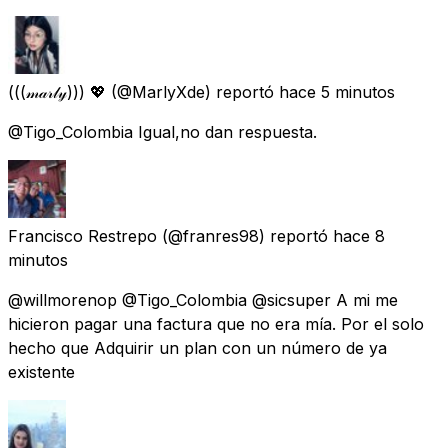
(((𝓂𝒶𝓇𝓁𝓎))) 💖
(@MarlyXde) reportó
hace 5 minutos
@Tigo_Colombia Igual,no dan respuesta.
Francisco Restrepo
(@franres98) reportó
hace 8
minutos
@willmorenop @Tigo_Colombia @sicsuper A mi me
hicieron pagar una factura que no era mía. Por el solo
hecho que Adquirir un plan con un número de ya
existente