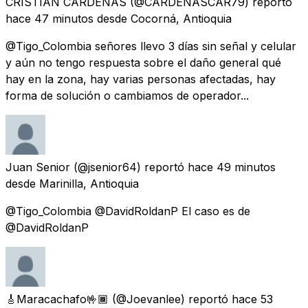
CRISTIAN CARDENAS
(@CARDENASCAR79) reportó
hace 47 minutos
desde
Cocorná, Antioquia
@Tigo_Colombia señores llevo 3 días sin señal y celular
y aún no tengo respuesta sobre el daño general qué
hay en la zona, hay varias personas afectadas, hay
forma de solución o cambiamos de operador...
Juan Senior
(@jsenior64) reportó
hace 49 minutos
desde
Marinilla, Antioquia
@Tigo_Colombia @DavidRoldanP El caso es de
@DavidRoldanP
🎸Maracachafo🤟🏾
(@Joevanlee) reportó
hace 53