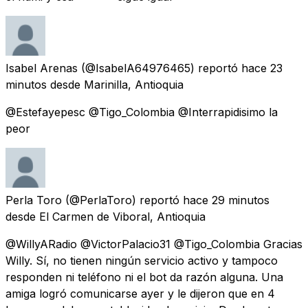
Isabel Arenas
(@IsabelA64976465) reportó
hace 23
minutos
desde
Marinilla, Antioquia
@Estefayepesc @Tigo_Colombia @Interrapidisimo la
peor
Perla Toro
(@PerlaToro) reportó
hace 29 minutos
desde
El Carmen de Viboral, Antioquia
@WillyARadio @VictorPalacio31 @Tigo_Colombia Gracias
Willy. Sí, no tienen ningún servicio activo y tampoco
responden ni teléfono ni el bot da razón alguna. Una
amiga logró comunicarse ayer y le dijeron que en 4