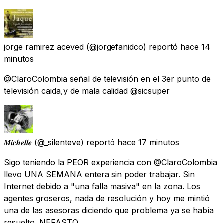
jorge ramirez aceved
(@jorgefanidco) reportó
hace 14
minutos
@ClaroColombia señal de televisión en el 3er punto de
televisión caida,y de mala calidad @sicsuper
𝑴𝒊𝒄𝒉𝒆𝒍𝒍𝒆
(@_silenteve) reportó
hace 17 minutos
Sigo teniendo la PEOR experiencia con @ClaroColombia
llevo UNA SEMANA entera sin poder trabajar. Sin
Internet debido a "una falla masiva" en la zona. Los
agentes groseros, nada de resolución y hoy me mintió
una de las asesoras diciendo que problema ya se había
resuelto. NEFASTO.