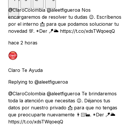
@ClaroColombia @aleetfigueroa Nos
encargaremos de resolver tu dudas 😉. Escríbenos
por el interno 📩 para que podamos solucionar tu
novedad 💯. *Der 🪁🌥️ https://t.co/xdsTWqoeqQ
hace 2 horas
Claro Te Ayuda
Replying to @aleetfigueroa
@ClaroColombia @aleetfigueroa Te brindaremos
toda la atención que necesitas 😉. Déjanos tus
datos por nuestro privado 📩 para que no tengas
que preocuparte nuevamente 👨🏻‍🏭. *Der 🪁🌥️
https://t.co/xdsTWqoeqQ