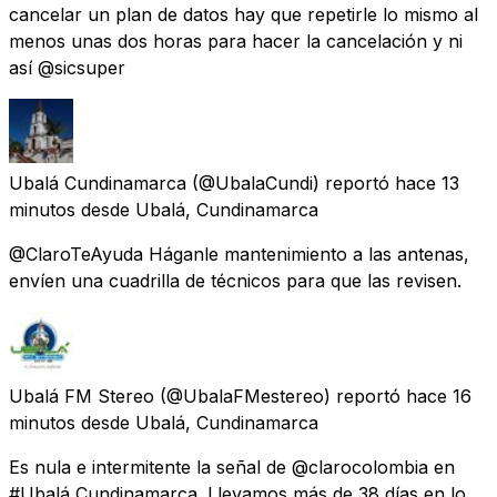
cancelar un plan de datos hay que repetirle lo mismo al
menos unas dos horas para hacer la cancelación y ni
así @sicsuper
Ubalá Cundinamarca
(@UbalaCundi) reportó
hace 13
minutos
desde
Ubalá, Cundinamarca
@ClaroTeAyuda Háganle mantenimiento a las antenas,
envíen una cuadrilla de técnicos para que las revisen.
Ubalá FM Stereo
(@UbalaFMestereo) reportó
hace 16
minutos
desde
Ubalá, Cundinamarca
Es nula e intermitente la señal de @clarocolombia en
#Ubalá Cundinamarca. Llevamos más de 38 días en lo