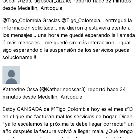
Oscar Alzate
(@oscar_alzate) reportó
hace 32 minutos
desde
Medellín, Antioquia
@Tigo_Colombia Gracias @Tigo_Colombia... entregué la
información solicitada... me dijeron q estuviera atento a
los mensajes... una hora me quedé esperando la llamada
ó más mensajes... me quedé sin más interacción... igual
sigo esperando q la suspensión de los servicios pueda
solucionarse!!!
Katherine Ossa
(@Katherineossar3) reportó
hace 34
minutos
desde
Medellín, Antioquia
Estoy CANSADA de @Tigo_Colombia hoy es el mes #13
en el que me facturan mal los servicios de hogar. Dicen
"ya lo escalamos la próxima te debe llegar correcta" un
año después la factura volvió a llegar mala. ¿Qué tengo