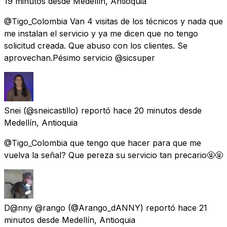
19 minutos
desde
Medellín, Antioquia
@Tigo_Colombia Van 4 visitas de los técnicos y nada que
me instalan el servicio y ya me dicen que no tengo
solicitud creada. Que abuso con los clientes. Se
aprovechan.Pésimo servicio @sicsuper
Snei
(@sneicastillo) reportó
hace 20 minutos
desde
Medellín, Antioquia
@Tigo_Colombia que tengo que hacer para que me
vuelva la señal? Que pereza su servicio tan precario🤬🤬
D@nny @rango
(@Arango_dANNY) reportó
hace 21
minutos
desde
Medellín, Antioquia