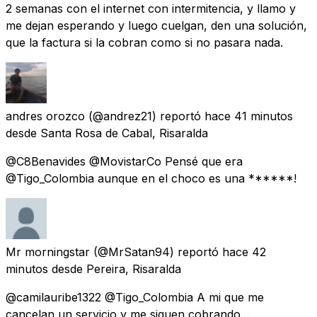
2 semanas con el internet con intermitencia, y llamo y
me dejan esperando y luego cuelgan, den una solución,
que la factura si la cobran como si no pasara nada.
andres orozco
(@andrez21) reportó
hace 41 minutos
desde
Santa Rosa de Cabal, Risaralda
@C8Benavides @MovistarCo Pensé que era
@Tigo_Colombia aunque en el choco es una ******!
Mr morningstar
(@MrSatan94) reportó
hace 42
minutos
desde
Pereira, Risaralda
@camilauribe1322 @Tigo_Colombia A mi que me
cancelan un servicio y me siguen cobrando...