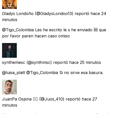
Gladys Londoño
(@GladysLondoo13) reportó
hace 24
minutos
@Tigo_Colombia Les he escrito le s he enviado 🆘 que
por favor paren hacen caso omiso
synthemesc
(@synthmsc) reportó
hace 25 minutos
@luisa_platt @Tigo_Colombia Si no sirve esa basura.
JuanPa Ospina 🏳️‍🌈
(@Juos_410) reportó
hace 27
minutos