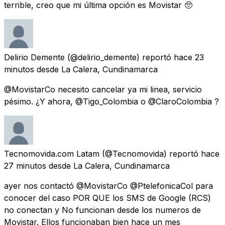
terrible, creo que mi última opción es Movistar 🥺
Delirio Demente
(@delirio_demente) reportó
hace 23
minutos
desde
La Calera, Cundinamarca
@MovistarCo necesito cancelar ya mi linea, servicio
pésimo. ¿Y ahora, @Tigo_Colombia o @ClaroColombia ?
Tecnomovida.com Latam
(@Tecnomovida) reportó
hace
27 minutos
desde
La Calera, Cundinamarca
ayer nos contactó @MovistarCo @PtelefonicaCol para
conocer del caso POR QUE los SMS de Google (RCS)
no conectan y No funcionan desde los numeros de
Movistar. Ellos funcionaban bien hace un mes