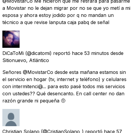
@MovistarCo Me hicieron que me retirará para pasarme
a Movistar no le dejan migrar por no se que yo metí a mi
esposa y ahora estoy jodido por q no mandan un
técnico a que revise lanputa caja pabq de señal
DiCaToMi
(@dicatomi) reportó
hace 53 minutos
desde
Sitionuevo, Atlántico
Señores @MovistarCo desde esta mañana estamos sin
el servicio en hogar (tv, internet y teléfono) y celulares
con intermitenci@... para esto pasé todos mis servicios
con ustedes?? Qué desencanto. En call center no dan
razón grande ni pequeña 🤨
Christian Solano
(@CristianSolano_) reportó
hace 57