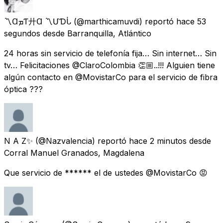
〽️ⱭܡƬ⼶Ɑ 〽️ՄѴƊᒑ
(@marthicamuvdi) reportó
hace 53
segundos
desde
Barranquilla, Atlántico
24 horas sin servicio de telefonía fija… Sin internet… Sin
tv… Felicitaciones @ClaroColombia 👏🏼..!!! Alguien tiene
algún contacto en @MovistarCo para el servicio de fibra
óptica ???
N A Z✨
(@Nazvalencia) reportó
hace 2 minutos
desde
Corral Manuel Granados, Magdalena
Que servicio de ****** el de ustedes @MovistarCo 😡