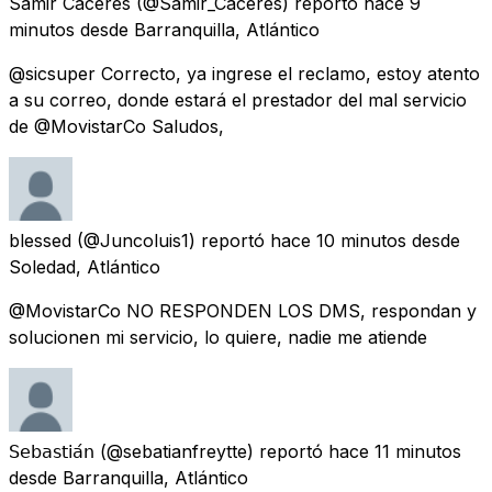
Samir Cáceres
(@Samir_Caceres) reportó
hace 9
minutos
desde
Barranquilla, Atlántico
@sicsuper Correcto, ya ingrese el reclamo, estoy atento
a su correo, donde estará el prestador del mal servicio
de @MovistarCo Saludos,
blessed
(@Juncoluis1) reportó
hace 10 minutos
desde
Soledad, Atlántico
@MovistarCo NO RESPONDEN LOS DMS, respondan y
solucionen mi servicio, lo quiere, nadie me atiende
𝖲𝖾𝖻𝖺𝗌𝗍𝗂𝖺́𝗇
(@sebatianfreytte) reportó
hace 11 minutos
desde
Barranquilla, Atlántico