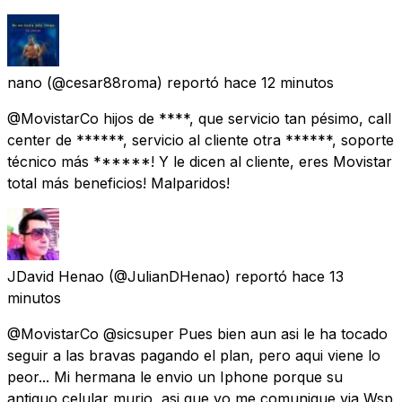
nano
(@cesar88roma) reportó
hace 12 minutos
@MovistarCo hijos de ****, que servicio tan pésimo, call
center de ******, servicio al cliente otra ******, soporte
técnico más ******! Y le dicen al cliente, eres Movistar
total más beneficios! Malparidos!
JDavid Henao
(@JulianDHenao) reportó
hace 13
minutos
@MovistarCo @sicsuper Pues bien aun asi le ha tocado
seguir a las bravas pagando el plan, pero aqui viene lo
peor... Mi hermana le envio un Iphone porque su
antiguo celular murio, asi que yo me comunique via Wsp