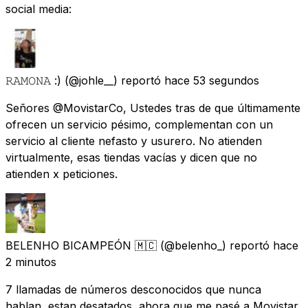
social media:
𝚁𝙰𝙼𝙾𝙽𝙰 :)
(@johle__) reportó
hace 53 segundos
Señores @MovistarCo, Ustedes tras de que últimamente
ofrecen un servicio pésimo, complementan con un
servicio al cliente nefasto y usurero. No atienden
virtualmente, esas tiendas vacías y dicen que no
atienden x peticiones.
BELENHO BICAMPEÓN 🇲🇨
(@belenho_) reportó
hace
2 minutos
7 llamadas de números desconocidos que nunca
hablan, estan desatados, ahora que me pasé a Movistar