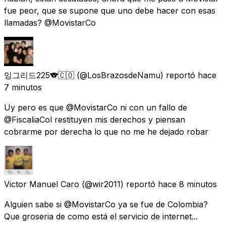
fue peor, que se supone que uno debe hacer con esas
llamadas? @MovistarCo
잉그리드225🐨🇨🇴
(@LosBrazosdeNamu) reportó
hace
7 minutos
Uy pero es que @MovistarCo ni con un fallo de
@FiscaliaCol restituyen mis derechos y piensan
cobrarme por derecha lo que no me he dejado robar
Victor Manuel Caro
(@wir2011) reportó
hace 8 minutos
Alguien sabe si @MovistarCo ya se fue de Colombia?
Que groseria de como está el servicio de internet...