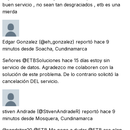
buen servicio , no sean tan desgraciados , etb es una
mierda
Edgar Gonzalez
(@eh_gonzalez) reportó
hace 9
minutos
desde
Soacha, Cundinamarca
Señores @ETBSoluciones hace 15 días estoy sin
servicio de datos. Agradezco me colaboren con la
solución de este problema. De lo contrario solicitó la
cancelación DEL servicio.
stiven Andrade
(@StivenAndradeR) reportó
hace 9
minutos
desde
Mosquera, Cundinamarca
@sandritag20 @ETB Me pone a dudar @ETB ese plan