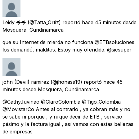
Leidy 🐝🐝
(@Tatta_Ortiz) reportó
hace 45 minutos
desde
Mosquera, Cundinamarca
que su Internet de mierda no funciona @ETBsoluciones
los demandó, malditos. Estoy muy ofendida. @sicsuper
john (Devil) ramirez
(@jhonass19) reportó
hace 45
minutos
desde
Mosquera, Cundinamarca
@CathyJuvinao @ClaroColombia @Tigo_Colombia
@MovistarCo Antes al contrario , ya cobran más y no
se sabe ni porque , y ni que decir de ETB , servicio
pésimo y la factura igual , así vamos con estas bellezas
de empresas