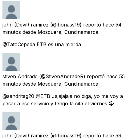
john (Devil) ramirez
(@jhonass19) reportó
hace 54
minutos
desde
Mosquera, Cundinamarca
@TatoCepeda ETB es una mierda
stiven Andrade
(@StivenAndradeR) reportó
hace 55
minutos
desde
Mosquera, Cundinamarca
@sandritag20 @ETB Jajajajaja no diga, yo me voy a
pasar a ese servicio y tengo la cita el viernes 😬
john (Devil) ramirez
(@jhonass19) reportó
hace 59