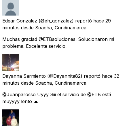
Edgar Gonzalez
(@eh_gonzalez) reportó
hace 29
minutos
desde
Soacha, Cundinamarca
Muchas graciad @ETBsoluciones. Solucionaron mi
problema. Excelente servicio.
Dayanna Sarmiento
(@Dayannita82) reportó
hace 32
minutos
desde
Soacha, Cundinamarca
@Juanparosso Uyyy Siii el servicio de @ETB está
muyyyy lento 🐢