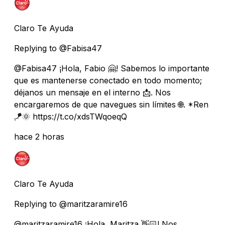
Claro Te Ayuda
Replying to @Fabisa47
@Fabisa47 ¡Hola, Fabio 🤗! Sabemos lo importante
que es mantenerse conectado en todo momento;
déjanos un mensaje en el interno 📩. Nos
encargaremos de que navegues sin límites 🌐. *Ren
🪁🌞 https://t.co/xdsTWqoeqQ
hace 2 horas
Claro Te Ayuda
Replying to @maritzaramire16
@maritzaramire16 ¡Hola, Maritza 👋🏻! Nos