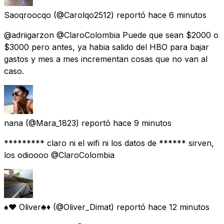
Saoqroocqo
(@Carolqo2512) reportó
hace 6 minutos
@adriigarzon @ClaroColombia Puede que sean $2000 o
$3000 pero antes, ya habia salido del HBO para bajar
gastos y mes a mes incrementan cosas que no van al
caso.
nana
(@Mara_1823) reportó
hace 9 minutos
********* claro ni el wifi ni los datos de ****** sirven,
los odioooo @ClaroColombia
♠♥ Oliver♣♦
(@Oliver_Dimat) reportó
hace 12 minutos