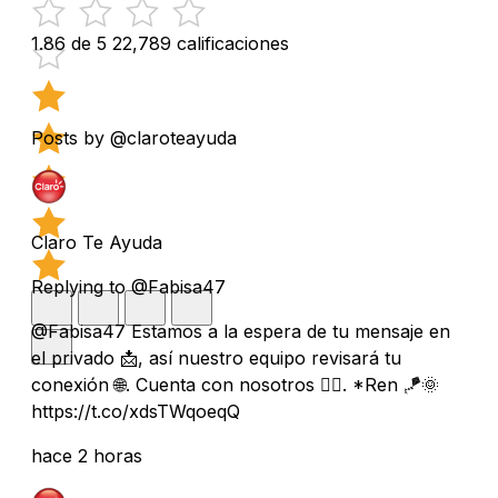
1.86 de 5
22,789 calificaciones
Posts by @claroteayuda
Claro Te Ayuda
Replying to @Fabisa47
@Fabisa47 Estamos a la espera de tu mensaje en
el privado 📩, así nuestro equipo revisará tu
conexión 🌐. Cuenta con nosotros 👌🏻. *Ren 🪁🌞
https://t.co/xdsTWqoeqQ
hace 2 horas