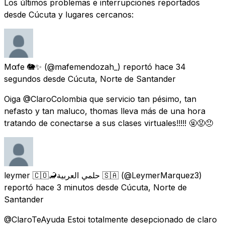
Los últimos problemas e interrupciones reportados
desde Cúcuta y lugares cercanos:
Mαfe 🐘✨
(@mafemendozah_) reportó
hace 34
segundos
desde
Cúcuta, Norte de Santander
Oiga @ClaroColombia que servicio tan pésimo, tan
nefasto y tan maluco, thomas lleva más de una hora
tratando de conectarse a sus clases virtuales!!!!! 🤬😡😠
leymer 🇨🇴🦂حلمي العربية 🇸🇦
(@LeymerMarquez3)
reportó
hace 3 minutos
desde
Cúcuta, Norte de
Santander
@ClaroTeAyuda Estoi totalmente desepcionado de claro