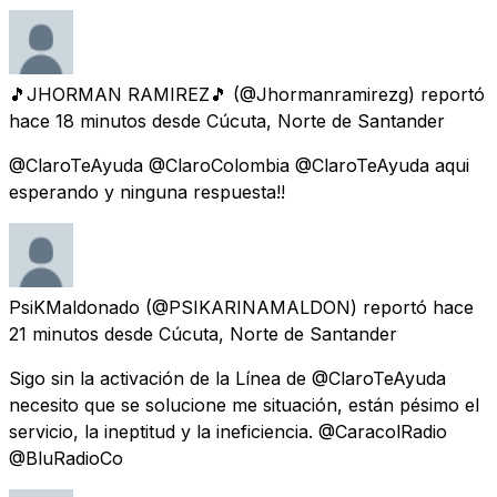
🎵JHORMAN RAMIREZ🎵
(@Jhormanramirezg) reportó
hace 18 minutos
desde
Cúcuta, Norte de Santander
@ClaroTeAyuda @ClaroColombia @ClaroTeAyuda aqui
esperando y ninguna respuesta!!
PsiKMaldonado
(@PSIKARINAMALDON) reportó
hace
21 minutos
desde
Cúcuta, Norte de Santander
Sigo sin la activación de la Línea de @ClaroTeAyuda
necesito que se solucione me situación, están pésimo el
servicio, la ineptitud y la ineficiencia. @CaracolRadio
@BluRadioCo