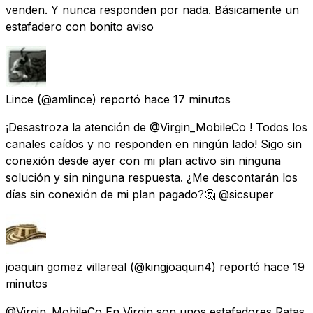
venden. Y nunca responden por nada. Básicamente un
estafadero con bonito aviso
Lince
(@amlince) reportó
hace 17 minutos
¡Desastroza la atención de @Virgin_MobileCo ! Todos los
canales caídos y no responden en ningún lado! Sigo sin
conexión desde ayer con mi plan activo sin ninguna
solución y sin ninguna respuesta. ¿Me descontarán los
días sin conexión de mi plan pagado?🤔 @sicsuper
joaquin gomez villareal
(@kingjoaquin4) reportó
hace 19
minutos
@Virgin_MobileCo En Virgin son unos estafadores Ratas