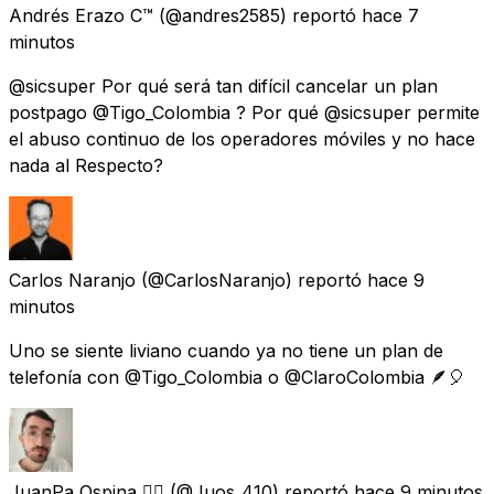
Andrés Erazo C™
(@andres2585) reportó
hace 7
minutos
@sicsuper Por qué será tan difícil cancelar un plan
postpago @Tigo_Colombia ? Por qué @sicsuper permite
el abuso continuo de los operadores móviles y no hace
nada al Respecto?
Carlos Naranjo
(@CarlosNaranjo) reportó
hace 9
minutos
Uno se siente liviano cuando ya no tiene un plan de
telefonía con @Tigo_Colombia o @ClaroColombia 🪶🎈
JuanPa Ospina 🏳️‍🌈
(@Juos_410) reportó
hace 9 minutos