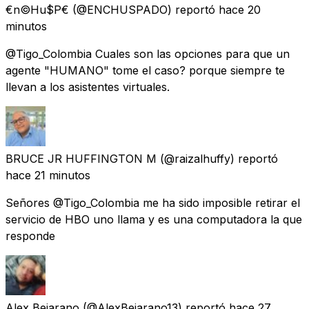
€n©Hu$P€
(@ENCHUSPADO) reportó
hace 20
minutos
@Tigo_Colombia Cuales son las opciones para que un
agente "HUMANO" tome el caso? porque siempre te
llevan a los asistentes virtuales.
BRUCE JR HUFFINGTON M
(@raizalhuffy) reportó
hace 21 minutos
Señores @Tigo_Colombia me ha sido imposible retirar el
servicio de HBO uno llama y es una computadora la que
responde
Alex Bejarano
(@AlexBejarano13) reportó
hace 27