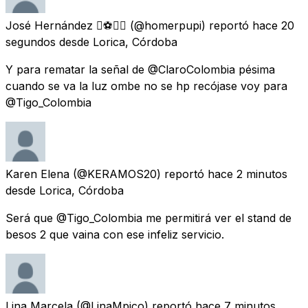
José Hernández ⚽️🏄‍♂️
(@homerpupi) reportó
hace 20
segundos
desde
Lorica, Córdoba
Y para rematar la señal de @ClaroColombia pésima
cuando se va la luz ombe no se hp recójase voy para
@Tigo_Colombia
Karen Elena
(@KERAMOS20) reportó
hace 2 minutos
desde
Lorica, Córdoba
Será que @Tigo_Colombia me permitirá ver el stand de
besos 2 que vaina con ese infeliz servicio.
Lina Marcela
(@LinaMpico) reportó
hace 7 minutos