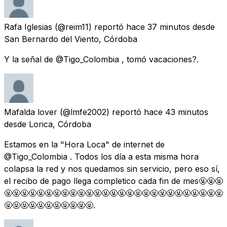
Rafa Iglesias
(@reim11) reportó
hace 37 minutos
desde
San Bernardo del Viento, Córdoba
Y la señal de @Tigo_Colombia , tomó vacaciones?.
Mafalda lover
(@lmfe2002) reportó
hace 43 minutos
desde
Lorica, Córdoba
Estamos en la "Hora Loca" de internet de
@Tigo_Colombia . Todos los día a esta misma hora
colapsa la red y nos quedamos sin servicio, pero eso sí,
el recibo de pago llega completico cada fin de mes🤬🤬🤬
🤬🤬🤬🤬🤬🤬🤬🤬🤬🤬🤬🤬🤬🤬🤬🤬🤬🤬🤬🤬🤬🤬🤬🤬🤬🤬🤬
🤬🤬🤬🤬🤬🤬🤬🤬🤬🤬🤬.