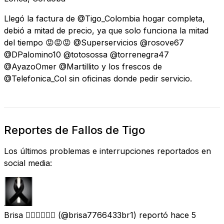
Llegó la factura de @Tigo_Colombia hogar completa,
debió a mitad de precio, ya que solo funciona la mitad
del tiempo 😡😡😡 @Superservicios @rosove67
@DPalomino10 @totosossa @torrenegra47
@AyazoOmer @Martillito y los frescos de
@Telefonica_Col sin oficinas donde pedir servicio.
Reportes de Fallos de Tigo
Los últimos problemas e interrupciones reportados en
social media:
Brisa 🧚🏿‍♂️🧚🏿‍♂️
(@brisa7766433br1) reportó
hace 5