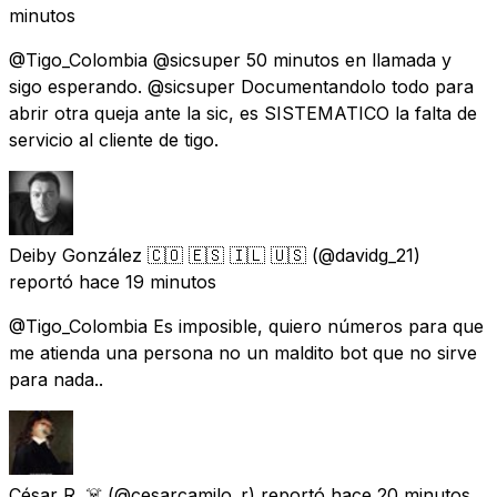
minutos
@Tigo_Colombia @sicsuper 50 minutos en llamada y
sigo esperando. @sicsuper Documentandolo todo para
abrir otra queja ante la sic, es SISTEMATICO la falta de
servicio al cliente de tigo.
Deiby González 🇨🇴 🇪🇸 🇮🇱 🇺🇸
(@davidg_21)
reportó
hace 19 minutos
@Tigo_Colombia Es imposible, quiero números para que
me atienda una persona no un maldito bot que no sirve
para nada..
César R. ☠️
(@cesarcamilo_r) reportó
hace 20 minutos