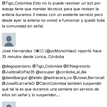
@Tigo_Colombia Esto no lo puede resolver un bot por
wasap tiene que mandar técnicos para que revisen la
antena duramos 3 meses con un exelente servicio pero
desde ayer la antena no volvió a funcionar y quedó toda
la comunidad sin señal
José Hernández ⚽️🏄‍♂️
(@yoMonoHdez) reportó
hace
35 minutos
desde
Lorica, Córdoba
@diegopanzenu @Tigo_Colombia @ElNegrovicto
@JusticiaEsPaz35 @sicsuper @cordoba_al_dia
@davidbarguil @felato @laotracara_co @JoseLBerrocall
@JoseRLarrarteG @ClaroColombia también suspendió
qué tal la es que duramos una semana sin servicio de
ellos sin señal y lo suspenden....