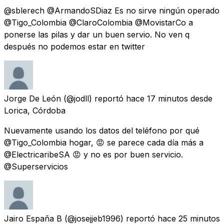
@sblerech @ArmandoSDiaz Es no sirve ningún operado
@Tigo_Colombia @ClaroColombia @MovistarCo a
ponerse las pilas y dar un buen servio. No ven q
después no podemos estar en twitter
Jorge De León
(@jodll) reportó
hace 17 minutos
desde
Lorica, Córdoba
Nuevamente usando los datos del teléfono por qué
@Tigo_Colombia hogar, 😡 se parece cada día más a
@ElectricaribeSA 😡 y no es por buen servicio.
@Superservicios
Jairo España B
(@josejjeb1996) reportó
hace 25 minutos