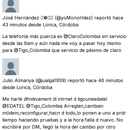
José Hernández ⚽️🏄‍♂️
(@yoMonoHdez) reportó
hace
43 minutos
desde
Lorica, Córdoba
La telefonía más puerca es @ClaroColombia sin servicio
desde las 6am y aún nada me voy a pasar hoy mismo
para @Tigo_Colombia que servicio de pésimo de claro
Julio Almanya
(@jualga1959) reportó
hace 46 minutos
desde
Lorica, Córdoba
Me harté dfinitivament dl intrnet d tigouneedatel
@EDATEL @Tigo_Colombia Arreglan,cambian
módem,reconfigurar,hacn d todo,lo ponen a uno a prdr
tiempo haciendo pruebas y a la hora falla d nuevo. No
escribiré por DM, llegó la hora del cambio por otro