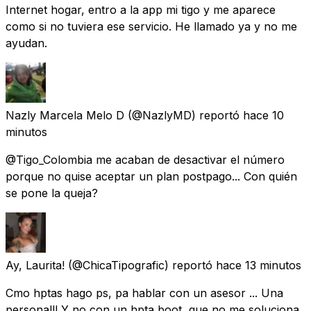
Internet hogar, entro a la app mi tigo y me aparece
como si no tuviera ese servicio. He llamado ya y no me
ayudan.
Nazly Marcela Melo D
(@NazlyMD) reportó
hace 10
minutos
@Tigo_Colombia me acaban de desactivar el número
porque no quise aceptar un plan postpago... Con quién
se pone la queja?
Ay, Laurita!
(@ChicaTipografic) reportó
hace 13 minutos
Cmo hptas hago ps, pa hablar con un asesor ... Una
persona!!! Y no con un hpta boot, que no me soluciona