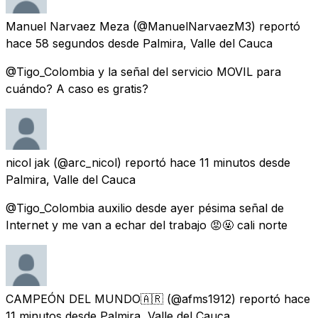
Manuel Narvaez Meza
(@ManuelNarvaezM3) reportó
hace 58 segundos
desde
Palmira, Valle del Cauca
@Tigo_Colombia y la señal del servicio MOVIL para
cuándo? A caso es gratis?
nicol jak
(@arc_nicol) reportó
hace 11 minutos
desde
Palmira, Valle del Cauca
@Tigo_Colombia auxilio desde ayer pésima señal de
Internet y me van a echar del trabajo 😡🤬 cali norte
CAMPEÓN DEL MUNDO🇦🇷
(@afms1912) reportó
hace
11 minutos
desde
Palmira, Valle del Cauca