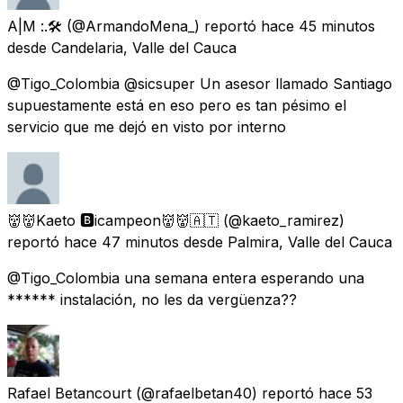
A|M :.🛠️
(@ArmandoMena_) reportó
hace 45 minutos
desde
Candelaria, Valle del Cauca
@Tigo_Colombia @sicsuper Un asesor llamado Santiago
supuestamente está en eso pero es tan pésimo el
servicio que me dejó en visto por interno
👹👹Kaeto 🅱️icampeon👹👹🇦🇹
(@kaeto_ramirez)
reportó
hace 47 minutos
desde
Palmira, Valle del Cauca
@Tigo_Colombia una semana entera esperando una
****** instalación, no les da vergüenza??
Rafael Betancourt
(@rafaelbetan40) reportó
hace 53