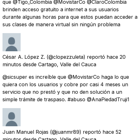
que @Tigo_Colombia @MovistarCo @ClaroColombia
brinden acceso gratuito a internet a sus usuarios
durante algunas horas para que estos puedan acceder a
sus clases de manera virtual sin ningún problema
César A. López Z.
(@clopezzuleta) reportó
hace 20
minutos
desde
Cartago, Valle del Cauca
@sicsuper es increíble que @MovistarCo haga lo que
quiera con los usuarios y cobre por casi 4 meses un
servicio que no prestó y que no den solución a un
simple trámite de traspaso. #abuso @AnaPiedadTruji1
Juan Manuel Rojas
(@juanmr89) reportó
hace 52
minutos
desde
Cartago, Valle del Cauca