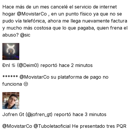
Hace más de un mes cancelé el servicio de internet
hogar @MovistarCo , en un punto físico ya que no se
pudo vía telefónica, ahora me llega nuevamente factura
y mucho más costosa que lo que pagaba, quien frena el
abuso? @sic
Đnl ♋️
(@Deim0) reportó
hace 2 minutos
****** @MovistarCo su plataforma de pago no
funciona 😒
Jofren Gt
(@jofren_gt) reportó
hace 3 minutos
@MovistarCo @Tuboletaoficial He presentado tres PQR