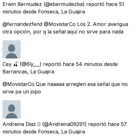
Erwin Bermudez
(@ebermudezba) reportó
hace 51
minutos
desde
Fonseca, La Guajira
@fernandezfend @MovistarCo Los 2. Amor averigua
otra opción, por q la señal aquí no sirve para nada
Cey 🍒
(@6ly___) reportó
hace 54 minutos
desde
Barrancas, La Guajira
@MovistarCo Que naaaaa arreglen esa señal que no
sirve pa un jopo
Andreina Diaz 
(@Andreina09291) reportó
hace 57
minutos
desde
Fonseca, La Guajira