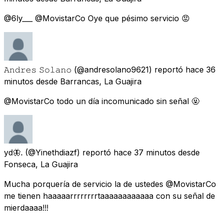
@6ly___ @MovistarCo Oye que pésimo servicio 😡
𝙰𝚗𝚍𝚛𝚎𝚜 𝚂𝚘𝚕𝚊𝚗𝚘
(@andresolano9621) reportó
hace 36
minutos
desde
Barrancas, La Guajira
@MovistarCo todo un día incomunicado sin señal 🤬
yd🦋.
(@Yinethdiazf) reportó
hace 37 minutos
desde
Fonseca, La Guajira
Mucha porquería de servicio la de ustedes @MovistarCo
me tienen haaaaarrrrrrrrtaaaaaaaaaaaa con su señal de
mierdaaaa!!!