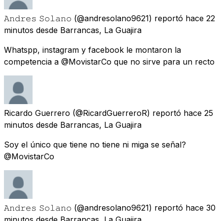
𝙰𝚗𝚍𝚛𝚎𝚜 𝚂𝚘𝚕𝚊𝚗𝚘
(@andresolano9621) reportó
hace 22
minutos
desde
Barrancas, La Guajira
Whatspp, instagram y facebook le montaron la
competencia a @MovistarCo que no sirve para un recto
Ricardo Guerrero
(@RicardGuerreroR) reportó
hace 25
minutos
desde
Barrancas, La Guajira
Soy el único que tiene no tiene ni miga se señal?
@MovistarCo
𝙰𝚗𝚍𝚛𝚎𝚜 𝚂𝚘𝚕𝚊𝚗𝚘
(@andresolano9621) reportó
hace 30
minutos
desde
Barrancas, La Guajira