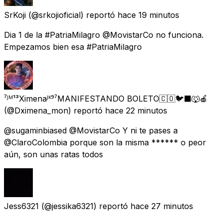
SrKoji
(@srkojioficial) reportó
hace 19 minutos
Dia 1 de la #PatriaMilagro @MovistarCo no funciona.
Empezamos bien esa #PatriaMilagro
⁷ᴶᴹ¹³Ximenaᴶᴷ⁹⁷MANIFESTANDO BOLETO🇨🇴🐦‍⬛🐺🍎
(@Dximena_mon) reportó
hace 22 minutos
@sugaminbiased @MovistarCo Y ni te pases a
@ClaroColombia porque son la misma ****** o peor
aún, son unas ratas todos
Jess6321
(@jessika6321) reportó
hace 27 minutos