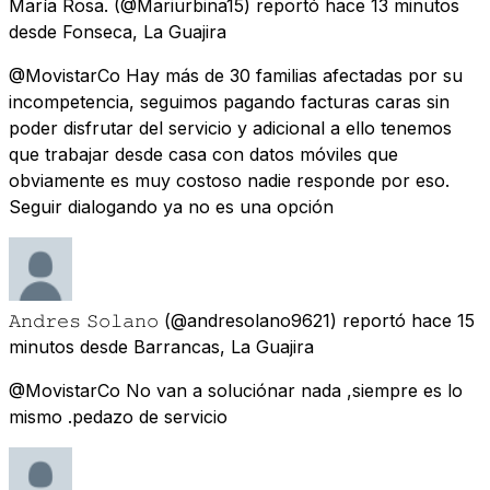
María Rosa.
(@Mariurbina15) reportó
hace 13 minutos
desde
Fonseca, La Guajira
@MovistarCo Hay más de 30 familias afectadas por su
incompetencia, seguimos pagando facturas caras sin
poder disfrutar del servicio y adicional a ello tenemos
que trabajar desde casa con datos móviles que
obviamente es muy costoso nadie responde por eso.
Seguir dialogando ya no es una opción
𝙰𝚗𝚍𝚛𝚎𝚜 𝚂𝚘𝚕𝚊𝚗𝚘
(@andresolano9621) reportó
hace 15
minutos
desde
Barrancas, La Guajira
@MovistarCo No van a soluciónar nada ,siempre es lo
mismo .pedazo de servicio