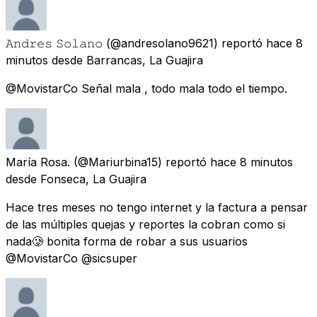
𝙰𝚗𝚍𝚛𝚎𝚜 𝚂𝚘𝚕𝚊𝚗𝚘
(@andresolano9621) reportó
hace 8
minutos
desde
Barrancas, La Guajira
@MovistarCo Señal mala , todo mala todo el tiempo.
María Rosa.
(@Mariurbina15) reportó
hace 8 minutos
desde
Fonseca, La Guajira
Hace tres meses no tengo internet y la factura a pensar
de las múltiples quejas y reportes la cobran como si
nada🥲 bonita forma de robar a sus usuarios
@MovistarCo @sicsuper