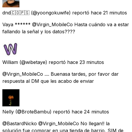
dnd🇨🇴🇵🇸
(@yoongokuwife) reportó
hace 21 minutos
Vaya ****** @Virgin_MobileCo Hasta cuándo va a estar
fallando la señal y los datos????
William
(@wibetaye) reportó
hace 23 minutos
@Virgin_MobileCo .... Buenasa tardes, por favor dar
respuesta al DM que les acabo de enviar
Nelly
(@BroteBambu) reportó
hace 24 minutos
@BastardNicko @Virgin_MobileCo No llegan!! la
solución fue comprar en una tienda de barrio, SIM de