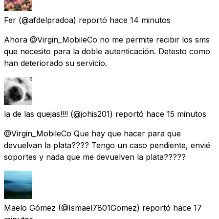
Fer
(@afdelpradoa) reportó
hace 14 minutos
Ahora @Virgin_MobileCo no me permite recibir los sms
que necesito para la doble autenticación. Detesto como
han deteriorado su servicio.
la de las quejas!!!!
(@johis201) reportó
hace 15 minutos
@Virgin_MobileCo Que hay que hacer para que
devuelvan la plata???? Tengo un caso pendiente, envié
soportes y nada que me devuelven la plata?????
Maelo Gómez
(@Ismael7801Gomez) reportó
hace 17