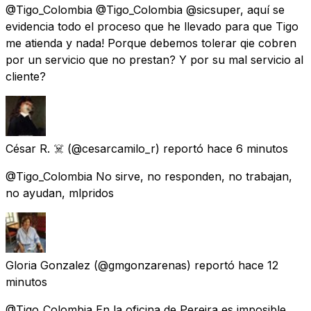
@Tigo_Colombia @Tigo_Colombia @sicsuper, aquí se
evidencia todo el proceso que he llevado para que Tigo
me atienda y nada! Porque debemos tolerar qie cobren
por un servicio que no prestan? Y por su mal servicio al
cliente?
César R. ☠️
(@cesarcamilo_r) reportó
hace 6 minutos
@Tigo_Colombia No sirve, no responden, no trabajan,
no ayudan, mlpridos
Gloria Gonzalez
(@gmgonzarenas) reportó
hace 12
minutos
@Tigo_Colombia En la oficina de Pereira es imposible