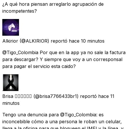
¿A qué hora piensan arreglarlo agrupación de
incompetentes?
Alkirior
(@ALKIRIOR) reportó
hace 10 minutos
@Tigo_Colombia Por que en la app ya no sale la factura
para descargar? Y siempre que voy a un corresponsal
para pagar el servicio esta caido?
Brisa 🧚🏿‍♂️🧚🏿‍♂️
(@brisa7766433br1) reportó
hace 11
minutos
Tengo una denuncia para @Tigo_Colombia: es
inconcebible cómo a una persona le roban un celular,
llega a la oficina para que bloqueen el IMEI y la línea, y