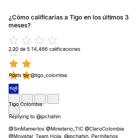
¿Cómo calificarías a Tigo en los últimos 3
meses?
2.20 de 5
14,466 calificaciones
Posts by @tigo_colombia
Tigo Colombia
Replying to @jpchahin
@SinMamertos @Ministerio_TIC @ClaroColombia
@Movistar_Team Hola, @jpchahin. Permítenos