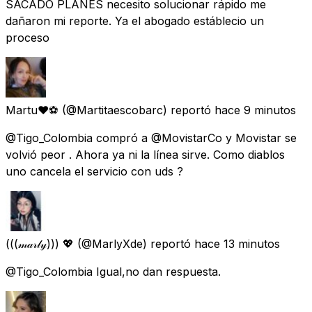
SACADO PLANES necesito solucionar rápido me
dañaron mi reporte. Ya el abogado estáblecio un
proceso
Martu♥️⚽
(@Martitaescobarc) reportó
hace 9 minutos
@Tigo_Colombia compró a @MovistarCo y Movistar se
volvió peor . Ahora ya ni la línea sirve. Como diablos
uno cancela el servicio con uds ?
(((𝓂𝒶𝓇𝓁𝓎))) 💖
(@MarlyXde) reportó
hace 13 minutos
@Tigo_Colombia Igual,no dan respuesta.