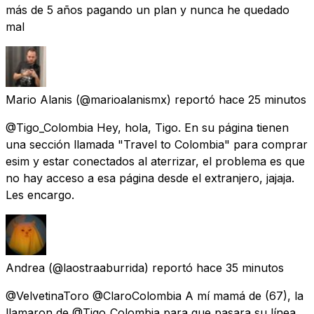
más de 5 años pagando un plan y nunca he quedado
mal
Mario Alanis
(@marioalanismx) reportó
hace 25 minutos
@Tigo_Colombia Hey, hola, Tigo. En su página tienen
una sección llamada "Travel to Colombia" para comprar
esim y estar conectados al aterrizar, el problema es que
no hay acceso a esa página desde el extranjero, jajaja.
Les encargo.
Andrea
(@laostraaburrida) reportó
hace 35 minutos
@VelvetinaToro @ClaroColombia A mí mamá de (67), la
llamaron de @Tigo_Colombia para que pasara su línea