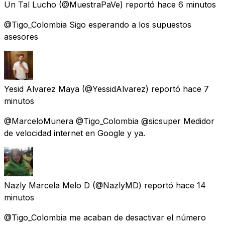
Un Tal Lucho
(@MuestraPaVe) reportó
hace 6 minutos
@Tigo_Colombia Sigo esperando a los supuestos
asesores
Yesid Alvarez Maya
(@YessidAlvarez) reportó
hace 7
minutos
@MarceloMunera @Tigo_Colombia @sicsuper Medidor
de velocidad internet en Google y ya.
Nazly Marcela Melo D
(@NazlyMD) reportó
hace 14
minutos
@Tigo_Colombia me acaban de desactivar el número