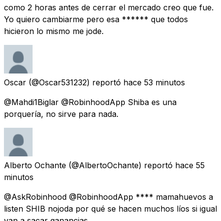
como 2 horas antes de cerrar el mercado creo que fue.
Yo quiero cambiarme pero esa ****** que todos
hicieron lo mismo me jode.
Oscar
(@Oscar531232) reportó
hace 53 minutos
@Mahdi1Biglar @RobinhoodApp Shiba es una
porquería, no sirve para nada.
Alberto Ochante
(@AlbertoOchante) reportó
hace 55
minutos
@AskRobinhood @RobinhoodApp **** mamahuevos a
listen SHIB nojoda por qué se hacen muchos líos si igual
van a sacar ganancias