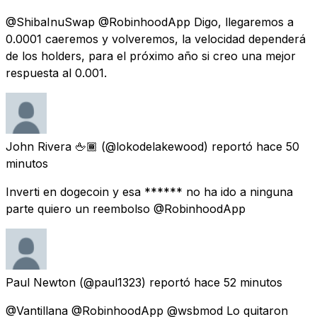
@ShibaInuSwap @RobinhoodApp Digo, llegaremos a
0.0001 caeremos y volveremos, la velocidad dependerá
de los holders, para el próximo año si creo una mejor
respuesta al 0.001.
John Rivera 🖕🏾
(@lokodelakewood) reportó
hace 50
minutos
Inverti en dogecoin y esa ****** no ha ido a ninguna
parte quiero un reembolso @RobinhoodApp
Paul Newton
(@paul1323) reportó
hace 52 minutos
@Vantillana @RobinhoodApp @wsbmod Lo quitaron