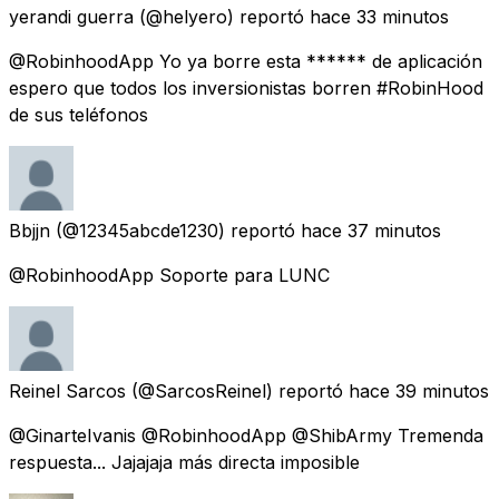
yerandi guerra
(@helyero) reportó
hace 33 minutos
@RobinhoodApp Yo ya borre esta ****** de aplicación
espero que todos los inversionistas borren #RobinHood
de sus teléfonos
Bbjjn
(@12345abcde1230) reportó
hace 37 minutos
@RobinhoodApp Soporte para LUNC
Reinel Sarcos
(@SarcosReinel) reportó
hace 39 minutos
@GinarteIvanis @RobinhoodApp @ShibArmy Tremenda
respuesta... Jajajaja más directa imposible