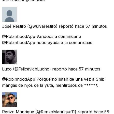
José Restifo
(@wuivarestifo) reportó
hace 57 minutos
@RobinhoodApp Vanooos a demandar a
@RobinhoodApp nooo ayuda a la comunidaad
Luco
(@FelicevichLucho) reportó
hace 57 minutos
@RobinhoodApp Porque no listan de una vez a Shib
mangas de hijos de la yuta, mentirosos de ******.
Renzo Manrique
(@RenzoManrique11) reportó
hace 58