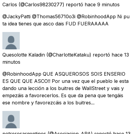
Carlos
(@Carlos98230277) reportó
hace 9 minutos
@JackyPatti @Thomas56710o3i @RobinhoodApp Ni pu
ta idea tienes que asco dais FUD FUERAAAAA
Quesolotte Kaladin
(@CharlotteKataku) reportó
hace 13
minutos
@RobinhoodApp QUE ASQUEROSOS SOIS ENSERIO
ES QUE QUE ASCO!! Por una vez que el pueblo le esta
dando una lección a los buitres de WallStreet y vais y
empezáis a favorecerlos. Es que da pena que tengáis
ese nombre y favorezcáis a los buitres...
potrerosargentinos
(@Asociacion_APA) reportó
hace 13