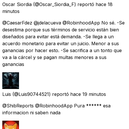
Oscar Siordia
(@Oscar_Siordia_F) reportó
hace 18
minutos
@CaesarFdez @jdelacueva @RobinhoodApp No sé. -Se
desestima porque sus términos de servicio están bien
diseñados para evitar está demanda. -Se llega a un
acuerdo monetario para evitar un juicio. Menor a sus
ganancias por hacer esto. -Se sacrifica a un tonto que
va a la cárcel y se pagan multas menores a sus
ganancias
Luis
(@Luis90744521) reportó
hace 19 minutos
@ShibReports @RobinhoodApp Pura ****** esa
informacion ni saben nada