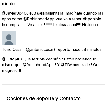
minutos
@Javier38460408 @lianalianitalia Imagínate cuando las
apps como @RobinhoodApp vuelva a tener disponible
la compra !!!!! Va a ser **** brutaaaaaaal!!!! Histórico
Toño César
(@jantoniocesar) reportó
hace 58 minutos
@GBMplus Que terrible decisión ! Están haciendo lo
mismo que @RobinhoodApp ! Y @TDAmeritrade ! Que
mugrero !!
Opciones de Soporte y Contacto