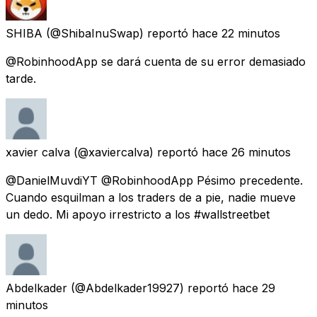
SHIBA
(@ShibaInuSwap) reportó
hace 22 minutos
@RobinhoodApp se dará cuenta de su error demasiado
tarde.
xavier calva
(@xaviercalva) reportó
hace 26 minutos
@DanielMuvdiYT @RobinhoodApp Pésimo precedente.
Cuando esquilman a los traders de a pie, nadie mueve
un dedo. Mi apoyo irrestricto a los #wallstreetbet
Abdelkader
(@Abdelkader19927) reportó
hace 29
minutos