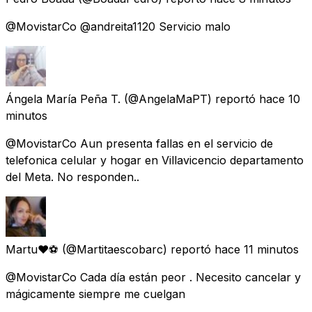
@MovistarCo @andreita1120 Servicio malo
Ángela María Peña T.
(@AngelaMaPT) reportó
hace 10
minutos
@MovistarCo Aun presenta fallas en el servicio de
telefonica celular y hogar en Villavicencio departamento
del Meta. No responden..
Martu♥️⚽
(@Martitaescobarc) reportó
hace 11 minutos
@MovistarCo Cada día están peor . Necesito cancelar y
mágicamente siempre me cuelgan