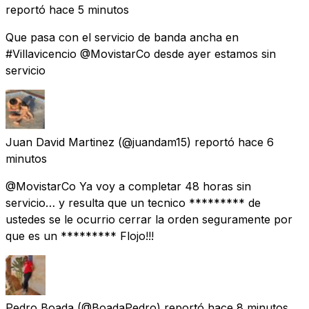
reportó
hace 5 minutos
Que pasa con el servicio de banda ancha en
#Villavicencio @MovistarCo desde ayer estamos sin
servicio
Juan David Martinez
(@juandam15) reportó
hace 6
minutos
@MovistarCo Ya voy a completar 48 horas sin
servicio… y resulta que un tecnico ********* de
ustedes se le ocurrio cerrar la orden seguramente por
que es un ********* Flojo!!!
Pedro Boada
(@BoadaPedro) reportó
hace 8 minutos