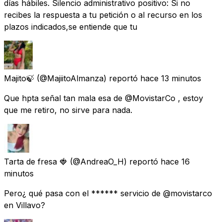
días hábiles. Silencio administrativo positivo: Si no
recibes la respuesta a tu petición o al recurso en los
plazos indicados,se entiende que tu
Majito🍃
(@MajiitoAlmanza) reportó
hace 13 minutos
Que hpta señal tan mala esa de @MovistarCo , estoy
que me retiro, no sirve para nada.
Tarta de fresa 🍓
(@AndreaO_H) reportó
hace 16
minutos
Pero¿ qué pasa con el ****** servicio de @movistarco
en Villavo?