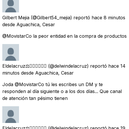
Gilbert Mejia
(@Gilbert54_mejia) reportó
hace 8 minutos
desde
Aguachica, Cesar
@MovistarCo la peor entidad en la compra de productos
Eldelacruz⚖️👨🏽‍⚖️👨🏽‍⚖️
(@delwindelacruz) reportó
hace 14
minutos
desde
Aguachica, Cesar
Joda @MovistarCo tú les escribes un DM y te
responden al día siguiente o a los dos días... Que canal
de atención tan pésimo tienen
Eldelacruz⚖️👨🏽‍⚖️👨🏽‍⚖️
(@delwindelacruz) reportó
hace 19