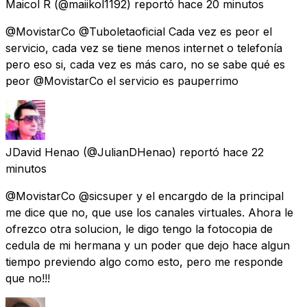
Maicol R
(@maiikol1192) reportó
hace 20 minutos
@MovistarCo @Tuboletaoficial Cada vez es peor el
servicio, cada vez se tiene menos internet o telefonía
pero eso si, cada vez es más caro, no se sabe qué es
peor @MovistarCo el servicio es pauperrimo
JDavid Henao
(@JulianDHenao) reportó
hace 22
minutos
@MovistarCo @sicsuper y el encargdo de la principal
me dice que no, que use los canales virtuales. Ahora le
ofrezco otra solucion, le digo tengo la fotocopia de
cedula de mi hermana y un poder que dejo hace algun
tiempo previendo algo como esto, pero me responde
que no!!!