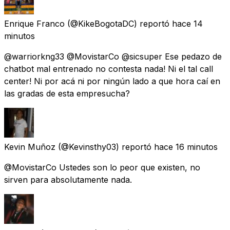
Enrique Franco
(@KikeBogotaDC) reportó
hace 14
minutos
@warriorkng33 @MovistarCo @sicsuper Ese pedazo de
chatbot mal entrenado no contesta nada! Ni el tal call
center! Ni por acá ni por ningún lado a que hora caí en
las gradas de esta empresucha?
Kevin Muñoz
(@Kevinsthy03) reportó
hace 16 minutos
@MovistarCo Ustedes son lo peor que existen, no
sirven para absolutamente nada.