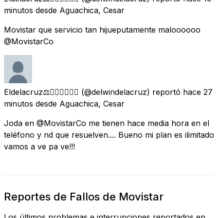
minutos
desde
Aguachica, Cesar
Movistar que servicio tan hijueputamente maloooooo
@MovistarCo
Eldelacruz⚖️👨🏽‍⚖️👨🏽‍⚖️
(@delwindelacruz) reportó
hace 27
minutos
desde
Aguachica, Cesar
Joda en @MovistarCo me tienen hace media hora en el
teléfono y nd que resuelven.... Bueno mi plan es ilimitado
vamos a ve pa ve!!!
Reportes de Fallos de Movistar
Los últimos problemas e interrupciones reportados en