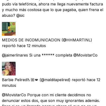
pudo vía telefónica, ahora me llega nuevamente factura
y mucho más costosa que lo que pagaba, quien frena el
abuso? @sic
MEDIOS DE INCOMUNICACION
(@HHMARTINL)
reportó
hace 12 minutos
@jaimerlinares Si una ****** completa @MovistarCo
Barbie Pelired🫰🏼💋
(@malditapelired) reportó
hace 12
minutos
@MovistarCo Porque con mi cliente decidimos no
denunciar estos dos, que son muy ignorantes además.