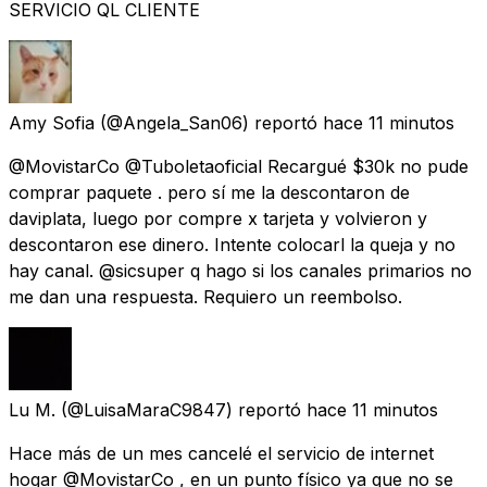
SERVICIO QL CLIENTE
Amy Sofia
(@Angela_San06) reportó
hace 11 minutos
@MovistarCo @Tuboletaoficial Recargué $30k no pude
comprar paquete . pero sí me la descontaron de
daviplata, luego por compre x tarjeta y volvieron y
descontaron ese dinero. Intente colocarl la queja y no
hay canal. @sicsuper q hago si los canales primarios no
me dan una respuesta. Requiero un reembolso.
Lu M.
(@LuisaMaraC9847) reportó
hace 11 minutos
Hace más de un mes cancelé el servicio de internet
hogar @MovistarCo , en un punto físico ya que no se