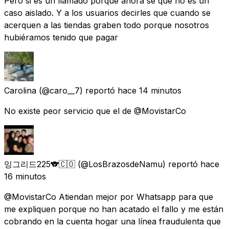
Pero si es un llamado porque ahora sé que no es un
caso aislado. Y a los usuarios decirles que cuando se
acerquen a las tiendas graben todo porque nosotros
hubiéramos tenido que pagar
Carolina
(@caro__7) reportó
hace 14 minutos
No existe peor servicio que el de @MovistarCo
잉그리드225🐨🇨🇴
(@LosBrazosdeNamu) reportó
hace
16 minutos
@MovistarCo Atiendan mejor por Whatsapp para que
me expliquen porque no han acatado el fallo y me están
cobrando en la cuenta hogar una línea fraudulenta que