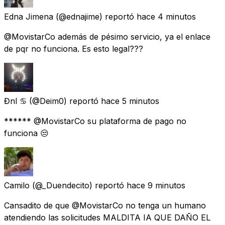
Edna Jimena
(@ednajime) reportó
hace 4 minutos
@MovistarCo además de pésimo servicio, ya el enlace
de pqr no funciona. Es esto legal???
Đnl ♋️
(@Deim0) reportó
hace 5 minutos
****** @MovistarCo su plataforma de pago no
funciona 😒
Camilo
(@_Duendecito) reportó
hace 9 minutos
Cansadito de que @MovistarCo no tenga un humano
atendiendo las solicitudes MALDITA IA QUE DAÑO EL