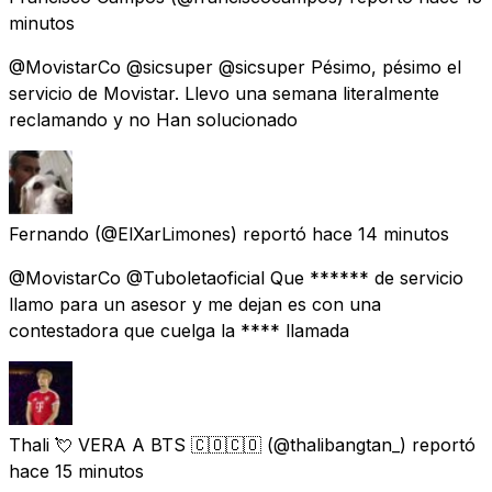
minutos
@MovistarCo @sicsuper @sicsuper Pésimo, pésimo el
servicio de Movistar. Llevo una semana literalmente
reclamando y no Han solucionado
Fernando
(@ElXarLimones) reportó
hace 14 minutos
@MovistarCo @Tuboletaoficial Que ****** de servicio
llamo para un asesor y me dejan es con una
contestadora que cuelga la **** llamada
Thali 💘 VERA A BTS 🇨🇴🇨🇴
(@thalibangtan_) reportó
hace 15 minutos