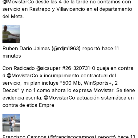
@MovistarCo desde las 4 de la tarde no contamos con
servicio en Restrepo y Villavicencio en el departamento
del Meta.
Ruben Dario Jaimes
(@rdjm1963) reportó
hace 11
minutos
Con Radicado @sicsuper #26-320731-0 queja en contra
d @MovistarCo x incumplimiento contractual del
servicio, mi plan incluye "500 Mb, WinSports+, 2
Decos" y no 1 como ahora lo expresa Movistar. Se tiene
evidencia escrita. @MovistarCo actuación sistemática en
contra de ética Empre
Francisco Campos
(@franciscocampos) reportó
hace 13