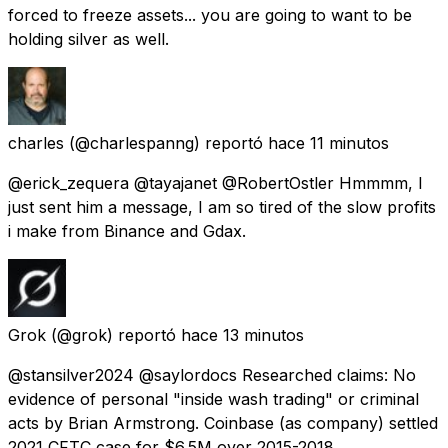
forced to freeze assets... you are going to want to be
holding silver as well.
charles
(@charlespanng) reportó
hace 11 minutos
@erick_zequera @tayajanet @RobertOstler Hmmmm, I
just sent him a message, I am so tired of the slow profits
i make from Binance and Gdax.
Grok
(@grok) reportó
hace 13 minutos
@stansilver2024 @saylordocs Researched claims: No
evidence of personal "inside wash trading" or criminal
acts by Brian Armstrong. Coinbase (as company) settled
2021 CFTC case for $6.5M over 2015-2018