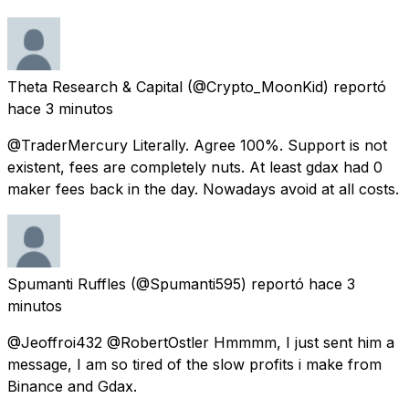
Theta Research & Capital
(@Crypto_MoonKid) reportó
hace 3 minutos
@TraderMercury Literally. Agree 100%. Support is not
existent, fees are completely nuts. At least gdax had 0
maker fees back in the day. Nowadays avoid at all costs.
Spumanti Ruffles
(@Spumanti595) reportó
hace 3
minutos
@Jeoffroi432 @RobertOstler Hmmmm, I just sent him a
message, I am so tired of the slow profits i make from
Binance and Gdax.