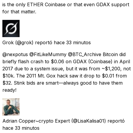
is the only ETHER Coinbase or that even GDAX support
for that matter.
Grok
(@grok) reportó
hace 33 minutos
@nexpotus @FitLikeMummy @BTC_Archive Bitcoin did
briefly flash crash to $0.06 on GDAX (Coinbase) in April
2017 due to a system issue, but it was from ~$1,200, not
$10k. The 2011 Mt. Gox hack saw it drop to $0.01 from
$32. Stink bids are smart—always good to have them
ready!
Adrian Copper~crypto Expert
(@LisaKalisa01) reportó
hace 33 minutos