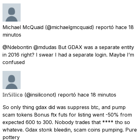
Michael McQuaid
(@michaelgmcquaid) reportó
hace 18
minutos
@Ndebontin @mdudas But GDAX was a separate entity
in 2016 right? I swear I had a separate login. Maybe I’m
confused
𝕀𝕟𝕊𝕚𝕝𝕚𝕔𝕠
(@insiliconot) reportó
hace 18 minutos
So only thing gdax did was suppress btc, and pump
scam tokens Bonus ftx futs for listing went -50% from
expected 600 to 300. Nobody trades that **** tho so
whateve. Gdax stonk bleedin, scam coins pumping. Pure
pottery