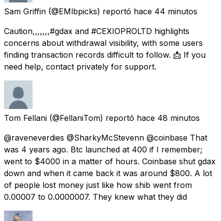
Sam Griffin
(@EMlbpicks) reportó
hace 44 minutos
Caution,,,,,,,#gdax and #CEXIOPROLTD highlights
concerns about withdrawal visibility, with some users
finding transaction records difficult to follow. 📩 If you
need help, contact privately for support.
Tom Fellani
(@FellaniTom) reportó
hace 48 minutos
@raveneverdies @SharkyMcStevenn @coinbase That
was 4 years ago. Btc launched at 400 if I remember;
went to $4000 in a matter of hours. Coinbase shut gdax
down and when it came back it was around $800. A lot
of people lost money just like how shib went from
0.00007 to 0.0000007. They knew what they did