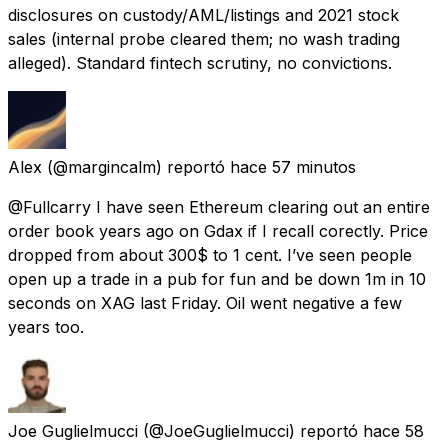
disclosures on custody/AML/listings and 2021 stock
sales (internal probe cleared them; no wash trading
alleged). Standard fintech scrutiny, no convictions.
Alex
(@margincalm) reportó
hace 57 minutos
@Fullcarry I have seen Ethereum clearing out an entire
order book years ago on Gdax if I recall corectly. Price
dropped from about 300$ to 1 cent. I’ve seen people
open up a trade in a pub for fun and be down 1m in 10
seconds on XAG last Friday. Oil went negative a few
years too.
Joe Guglielmucci
(@JoeGuglielmucci) reportó
hace 58