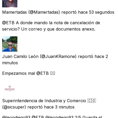
Mamertadas
(@Mamertadas) reportó
hace 53 segundos
@ETB A donde mando la nota de cancelación de
servicio? Un correo y que documentos anexo.
Juan Camilo León
(@JuanKRamone) reportó
hace 2
minutos
Empezamos mal @ETB 👎🏻
Superintendencia de Industria y Comercio 🇨🇴
(@sicsuper) reportó
hace 3 minutos
@leondiego93 @ETB @leondiego93 2/5 Guarda el