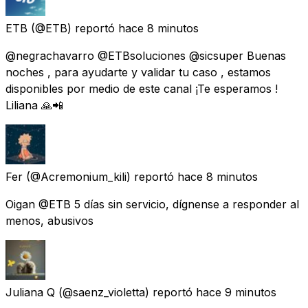
ETB
(@ETB) reportó
hace 8 minutos
@negrachavarro @ETBsoluciones @sicsuper Buenas
noches , para ayudarte y validar tu caso , estamos
disponibles por medio de este canal ¡Te esperamos !
Liliana 🙏📲
Fer
(@Acremonium_kili) reportó
hace 8 minutos
Oigan @ETB 5 días sin servicio, dígnense a responder al
menos, abusivos
Juliana Q
(@saenz_violetta) reportó
hace 9 minutos