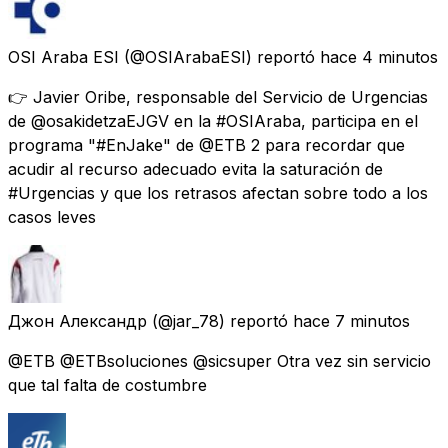
OSI Araba ESI
(@OSIArabaESI) reportó
hace 4 minutos
👉 Javier Oribe, responsable del Servicio de Urgencias
de @osakidetzaEJGV en la #OSIAraba, participa en el
programa "#EnJake" de @ETB 2 para recordar que
acudir al recurso adecuado evita la saturación de
#Urgencias y que los retrasos afectan sobre todo a los
casos leves
Джон Александр
(@jar_78) reportó
hace 7 minutos
@ETB @ETBsoluciones @sicsuper Otra vez sin servicio
que tal falta de costumbre