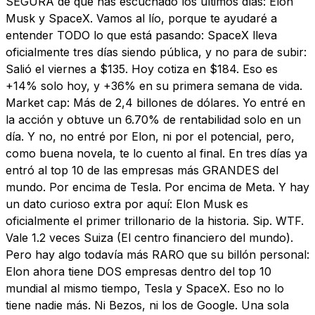
SEGURA de que has escuchado los últimos días: Elon
Musk y SpaceX. Vamos al lío, porque te ayudaré a
entender TODO lo que está pasando: SpaceX lleva
oficialmente tres días siendo pública, y no para de subir:
Salió el viernes a $135. Hoy cotiza en $184. Eso es
+14% solo hoy, y +36% en su primera semana de vida.
Market cap: Más de 2,4 billones de dólares. Yo entré en
la acción y obtuve un 6.70% de rentabilidad solo en un
día. Y no, no entré por Elon, ni por el potencial, pero,
como buena novela, te lo cuento al final. En tres días ya
entró al top 10 de las empresas más GRANDES del
mundo. Por encima de Tesla. Por encima de Meta. Y hay
un dato curioso extra por aquí: Elon Musk es
oficialmente el primer trillonario de la historia. Sip. WTF.
Vale 1.2 veces Suiza (El centro financiero del mundo).
Pero hay algo todavía más RARO que su billón personal:
Elon ahora tiene DOS empresas dentro del top 10
mundial al mismo tiempo, Tesla y SpaceX. Eso no lo
tiene nadie más. Ni Bezos, ni los de Google. Una sola