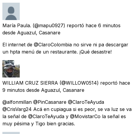
María Paula.
(@mapu0927) reportó
hace 6 minutos
desde
Aguazul, Casanare
El internet de @ClaroColombia no sirve ni pa descargar
un hpta menú de un restaurante. ¡Qué desastre!
WILLIAM CRUZ SIERRA
(@WILLOW0514) reportó
hace
9 minutos
desde
Aguazul, Casanare
@alfonmillan @PinCasanare @ClaroTeAyuda
@CrisVarg24 Acá en cupiagua si es peor, se va luz se va
la señal de @ClaroTeAyuda y @MovistarCo la señal es
muy pésima y Tigo bien gracias.