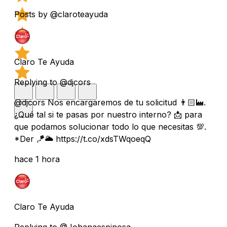
Posts by @claroteayuda
Claro Te Ayuda
Replying to @djcors
@djcors Nos encargaremos de tu solicitud 👨🏻‍🏭.
¿Qué tal si te pasas por nuestro interno? 📩 para
que podamos solucionar todo lo que necesitas 💯.
*Der 🪁🌥️ https://t.co/xdsTWqoeqQ
hace 1 hora
Claro Te Ayuda
Replying to @Johanaespinosa_