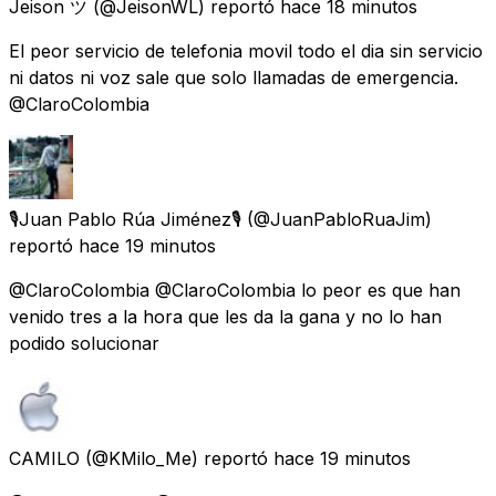
Jeison ツ
(@JeisonWL) reportó
hace 18 minutos
El peor servicio de telefonia movil todo el dia sin servicio
ni datos ni voz sale que solo llamadas de emergencia.
@ClaroColombia
🎙Juan Pablo Rúa Jiménez🎙
(@JuanPabloRuaJim)
reportó
hace 19 minutos
@ClaroColombia @ClaroColombia lo peor es que han
venido tres a la hora que les da la gana y no lo han
podido solucionar
CAMILO
(@KMilo_Me) reportó
hace 19 minutos