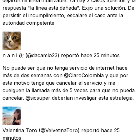
dejaron mi línea inutilizable. Ya hay 2 casos abiertos y la
respuesta "la línea está dañada". Exijo una solución. De
persistir el incumplimiento, escalaré el caso ante la
autoridad competente.
n a n i 🦋
(@dacamlo23) reportó
hace 25 minutos
No puede ser que no tenga servicio de internet hace
más de dos semanas con @ClaroColombia y que por
este motivo tenga que cancelar el servicio y me
cuelguen la llamada más de 5 veces para que no pueda
cancelar. @sicsuper deberían investigar esta estrategia.
Valentina Toro
(@VelvetinaToro) reportó
hace 25
minutos