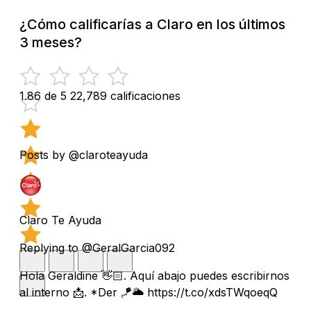
¿Cómo calificarías a Claro en los últimos
3 meses?
1.86 de 5
22,789 calificaciones
Posts by @claroteayuda
Claro Te Ayuda
Replying to @GeralGarcia092
Hola Geraldine 👋🏻. Aquí abajo puedes escribirnos
al interno 📩. *Der 🪁🌥️ https://t.co/xdsTWqoeqQ