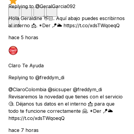
Replying to @GeralGarcia092
Hola Geraldine 👋🏻. Aquí abajo puedes escribirnos
al interno 📩. *Der 🪁🌥️ https://t.co/xdsTWqoeqQ
hace 5 horas
Claro Te Ayuda
Replying to @freddym_di
@ClaroColombia @sicsuper @freddym_di
Revisaremos la novedad que tienes con el servicio
🧐. Déjanos tus datos en el interno 📩 para que
todo te funcione correctamente 🤗. *Der 🪁🌥️
https://t.co/xdsTWqoeqQ
hace 7 horas