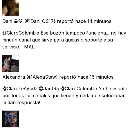
Dani 🐝💙
(@Dani_OS17) reportó
hace 14 minutos
@ClaroColombia Ese buzón tampoco funciona... no hay
ningún canal que sirva para quejas o soporte a su
servicio... MAL
Alexandra
(@AlexaStew) reportó
hace 16 minutos
@ClaroTeAyuda @Janf95 @ClaroColombia Ya he escrito
por todos los canales que tienen y nada que solucionan
ni dan respuesta!