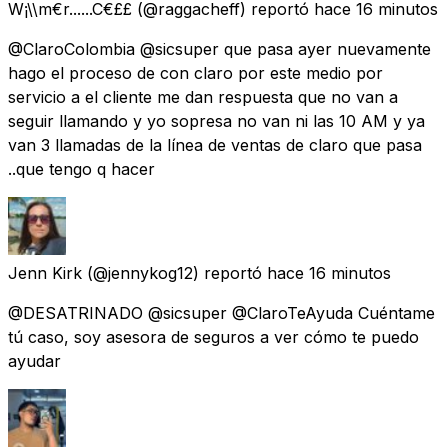
W¡\\m€r......C€££
(@raggacheff) reportó
hace 16 minutos
@ClaroColombia @sicsuper que pasa ayer nuevamente
hago el proceso de con claro por este medio por
servicio a el cliente me dan respuesta que no van a
seguir llamando y yo sopresa no van ni las 10 AM y ya
van 3 llamadas de la línea de ventas de claro que pasa
..que tengo q hacer
Jenn Kirk
(@jennykog12) reportó
hace 16 minutos
@DESATRINADO @sicsuper @ClaroTeAyuda Cuéntame
tú caso, soy asesora de seguros a ver cómo te puedo
ayudar