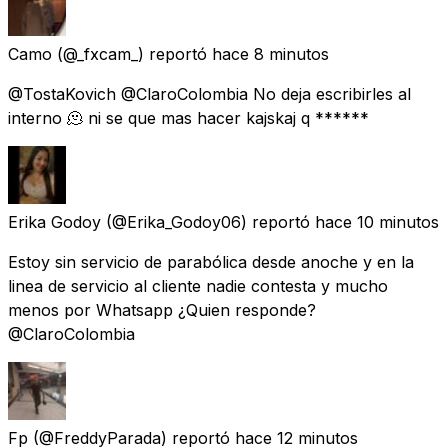
Camo
(@_fxcam_) reportó
hace 8 minutos
@TostaKovich @ClaroColombia No deja escribirles al
interno 🫠 ni se que mas hacer kajskaj q ******
Erika Godoy
(@Erika_Godoy06) reportó
hace 10 minutos
Estoy sin servicio de parabólica desde anoche y en la
linea de servicio al cliente nadie contesta y mucho
menos por Whatsapp ¿Quien responde?
@ClaroColombia
Fp
(@FreddyParada) reportó
hace 12 minutos