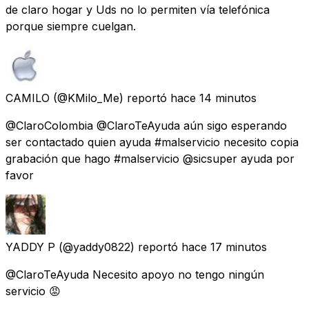
de claro hogar y Uds no lo permiten vía telefónica
porque siempre cuelgan.
CAMILO
(@KMilo_Me) reportó
hace 14 minutos
@ClaroColombia @ClaroTeAyuda aún sigo esperando
ser contactado quien ayuda #malservicio necesito copia
grabación que hago #malservicio @sicsuper ayuda por
favor
YADDY P
(@yaddy0822) reportó
hace 17 minutos
@ClaroTeAyuda Necesito apoyo no tengo ningún
servicio 😡