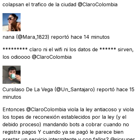
colapsan el trafico de la ciudad @ClaroColombia
nana
(@Mara_1823) reportó
hace 14 minutos
********* claro ni el wifi ni los datos de ****** sirven,
los odioooo @ClaroColombia
Cursilaso De La Vega
(@Un_Santajaro) reportó
hace 15
minutos
Entonces @ClaroColombia viola la ley antiacoso y viola
los topes de reconexión establecidos por la ley (y el
debido proceso) mandando bots a cobrar cuando no
registra pagos Y cuando ya se pagó le parece bien
prestar un servicio intermitente y con fallos? @sicsuper