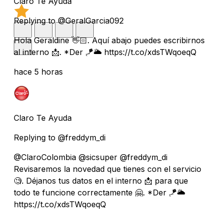
Claro Te Ayuda
Replying to @GeralGarcia092
Hola Geraldine 👋🏻. Aquí abajo puedes escribirnos
al interno 📩. *Der 🪁🌥️ https://t.co/xdsTWqoeqQ
hace 5 horas
Claro Te Ayuda
Replying to @freddym_di
@ClaroColombia @sicsuper @freddym_di
Revisaremos la novedad que tienes con el servicio
🧐. Déjanos tus datos en el interno 📩 para que
todo te funcione correctamente 🤗. *Der 🪁🌥️
https://t.co/xdsTWqoeqQ