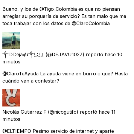
Bueno, y los de @Tigo_Colombia es que no piensan
arreglar su porquería de servicio? Es tan malo que me
toca trabajar con los datos de @ClaroColombia
༒ᗪᗪejav̸u༒🇨🇴
(@DEJAVU1027) reportó
hace 10
minutos
@ClaroTeAyuda La ayuda viene en burro o que? Hasta
cuándo van a contestar?
Nicolás Gutiérrez F
(@nicogutifo) reportó
hace 11
minutos
@ELTIEMPO Pesimo servicio de internet y aparte