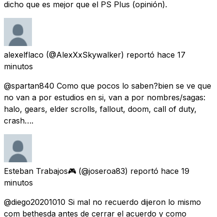
dicho que es mejor que el PS Plus (opinión).
alexelflaco
(@AlexXxSkywalker) reportó
hace 17
minutos
@spartan840 Como que pocos lo saben?bien se ve que
no van a por estudios en si, van a por nombres/sagas:
halo, gears, elder scrolls, fallout, doom, call of duty,
crash….
Esteban Trabajos🎮
(@joseroa83) reportó
hace 19
minutos
@diego20201010 Si mal no recuerdo dijeron lo mismo
com bethesda antes de cerrar el acuerdo y como