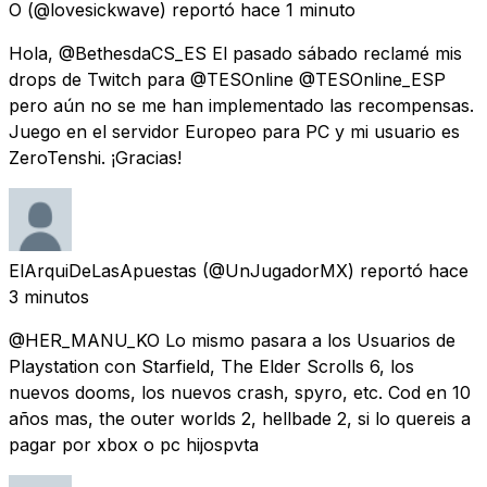
O
(@lovesickwave) reportó
hace 1 minuto
Hola, @BethesdaCS_ES El pasado sábado reclamé mis
drops de Twitch para @TESOnline @TESOnline_ESP
pero aún no se me han implementado las recompensas.
Juego en el servidor Europeo para PC y mi usuario es
ZeroTenshi. ¡Gracias!
ElArquiDeLasApuestas
(@UnJugadorMX) reportó
hace
3 minutos
@HER_MANU_KO Lo mismo pasara a los Usuarios de
Playstation con Starfield, The Elder Scrolls 6, los
nuevos dooms, los nuevos crash, spyro, etc. Cod en 10
años mas, the outer worlds 2, hellbade 2, si lo quereis a
pagar por xbox o pc hijospvta