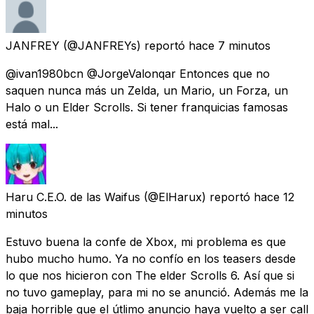
JANFREY
(@JANFREYs) reportó
hace 7 minutos
@ivan1980bcn @JorgeValonqar Entonces que no
saquen nunca más un Zelda, un Mario, un Forza, un
Halo o un Elder Scrolls. Si tener franquicias famosas
está mal...
Haru C.E.O. de las Waifus
(@ElHarux) reportó
hace 12
minutos
Estuvo buena la confe de Xbox, mi problema es que
hubo mucho humo. Ya no confío en los teasers desde
lo que nos hicieron con The elder Scrolls 6. Así que si
no tuvo gameplay, para mi no se anunció. Además me la
baja horrible que el útlimo anuncio haya vuelto a ser call