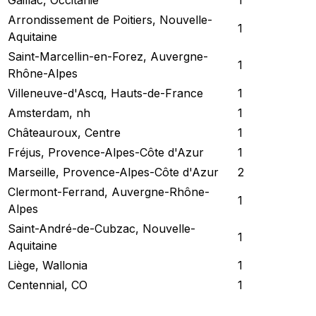
Arrondissement de Poitiers, Nouvelle-
1
Aquitaine
Saint-Marcellin-en-Forez, Auvergne-
1
Rhône-Alpes
Villeneuve-d'Ascq, Hauts-de-France
1
Amsterdam, nh
1
Châteauroux, Centre
1
Fréjus, Provence-Alpes-Côte d'Azur
1
Marseille, Provence-Alpes-Côte d'Azur
2
Clermont-Ferrand, Auvergne-Rhône-
1
Alpes
Saint-André-de-Cubzac, Nouvelle-
1
Aquitaine
Liège, Wallonia
1
Centennial, CO
1
Revisar Estado Actual