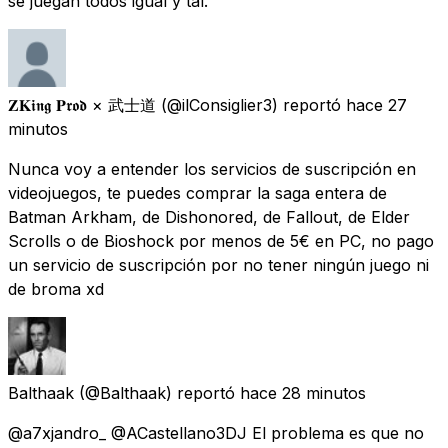
se juegan todos igual y tal.
𝐙𝐊𝖎𝖓𝖌 𝐏𝖗𝖔𝖉 × 武士道
(@ilConsiglier3) reportó
hace 27
minutos
Nunca voy a entender los servicios de suscripción en
videojuegos, te puedes comprar la saga entera de
Batman Arkham, de Dishonored, de Fallout, de Elder
Scrolls o de Bioshock por menos de 5€ en PC, no pago
un servicio de suscripción por no tener ningún juego ni
de broma xd
Balthaak
(@Balthaak) reportó
hace 28 minutos
@a7xjandro_ @ACastellano3DJ El problema es que no