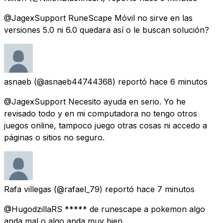
@JagexSupport RuneScape Móvil no sirve en las
versiones 5.0 ni 6.0 quedara así o le buscan solución?
asnaeb
(@asnaeb44744368) reportó
hace 6 minutos
@JagexSupport Necesito ayuda en serio. Yo he
revisado todo y en mi computadora no tengo otros
juegos online, tampoco juego otras cosas ni accedo a
páginas o sitios no seguro.
Rafa villegas
(@rafael_79) reportó
hace 7 minutos
@HugodzillaRS ***** de runescape a pokemon algo
anda mal o algo anda muy bien