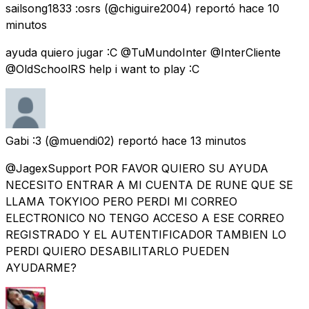
sailsong1833 :osrs
(@chiguire2004) reportó
hace 10
minutos
ayuda quiero jugar :C @TuMundoInter @InterCliente
@OldSchoolRS help i want to play :C
Gabi :3
(@muendi02) reportó
hace 13 minutos
@JagexSupport POR FAVOR QUIERO SU AYUDA
NECESITO ENTRAR A MI CUENTA DE RUNE QUE SE
LLAMA TOKYIOO PERO PERDI MI CORREO
ELECTRONICO NO TENGO ACCESO A ESE CORREO
REGISTRADO Y EL AUTENTIFICADOR TAMBIEN LO
PERDI QUIERO DESABILITARLO PUEDEN
AYUDARME?