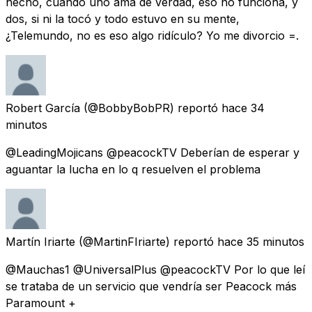
hecho, cuando uno ama de verdad, eso no funciona, y
dos, si ni la tocó y todo estuvo en su mente,
¿Telemundo, no es eso algo ridículo? Yo me divorcio =.
Robert García
(@BobbyBobPR) reportó
hace 34
minutos
@LeadingMojicans @peacockTV Deberían de esperar y
aguantar la lucha en lo q resuelven el problema
Martín Iriarte
(@MartinFIriarte) reportó
hace 35 minutos
@Mauchas1 @UniversalPlus @peacockTV Por lo que leí
se trataba de un servicio que vendría ser Peacock más
Paramount +