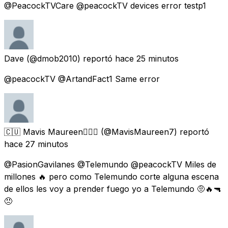
@PeacockTVCare @peacockTV devices error testp1
Dave
(@dmob2010) reportó
hace 25 minutos
@peacockTV @ArtandFact1 Same error
🇨🇺 Mavis Maureen👩🏻‍⚕️
(@MavisMaureen7) reportó
hace 27 minutos
@PasionGavilanes @Telemundo @peacockTV Miles de
millones 🔥 pero como Telemundo corte alguna escena
de ellos les voy a prender fuego yo a Telemundo 🤨🔥🔫
😠