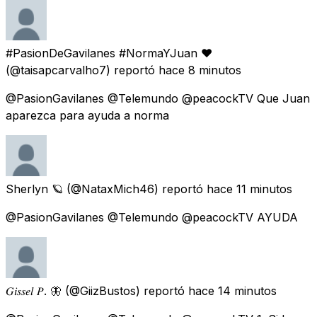
#PasionDeGavilanes #NormaYJuan ❤️
(@taisapcarvalho7) reportó
hace 8 minutos
@PasionGavilanes @Telemundo @peacockTV Que Juan
aparezca para ayuda a norma
Sherlyn 🪐
(@NataxMich46) reportó
hace 11 minutos
@PasionGavilanes @Telemundo @peacockTV AYUDA
𝐺𝑖𝑠𝑠𝑒𝑙 𝑃. 🦋
(@GiizBustos) reportó
hace 14 minutos