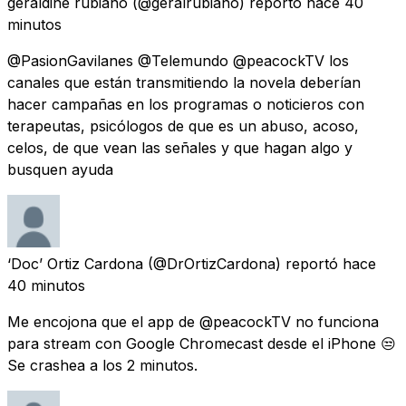
geraldine rubiano
(@geralrubiano) reportó
hace 40
minutos
@PasionGavilanes @Telemundo @peacockTV los
canales que están transmitiendo la novela deberían
hacer campañas en los programas o noticieros con
terapeutas, psicólogos de que es un abuso, acoso,
celos, de que vean las señales y que hagan algo y
busquen ayuda
‘Doc’ Ortiz Cardona
(@DrOrtizCardona) reportó
hace
40 minutos
Me encojona que el app de @peacockTV no funciona
para stream con Google Chromecast desde el iPhone 😒
Se crashea a los 2 minutos.