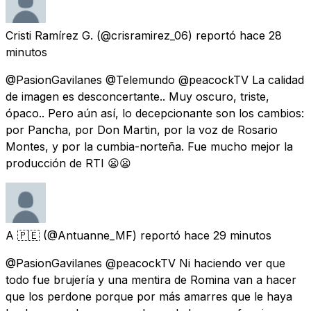
Cristi Ramírez G.
(@crisramirez_06) reportó
hace 28
minutos
@PasionGavilanes @Telemundo @peacockTV La calidad
de imagen es desconcertante.. Muy oscuro, triste,
ópaco.. Pero aún así, lo decepcionante son los cambios:
por Pancha, por Don Martin, por la voz de Rosario
Montes, y por la cumbia-norteña. Fue mucho mejor la
producción de RTI 😦😦
A 🇵🇪
(@Antuanne_MF) reportó
hace 29 minutos
@PasionGavilanes @peacockTV Ni haciendo ver que
todo fue brujería y una mentira de Romina van a hacer
que los perdone porque por más amarres que le haya