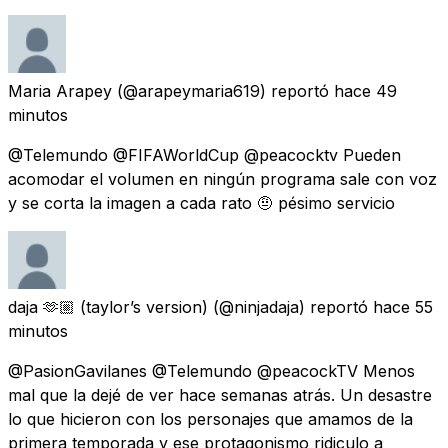
Maria Arapey
(@arapeymaria619) reportó
hace 49
minutos
@Telemundo @FIFAWorldCup @peacocktv Pueden
acomodar el volumen en ningún programa sale con voz
y se corta la imagen a cada rato 🤨 pésimo servicio
daja 🫶🏼 (taylor’s version)
(@ninjadaja) reportó
hace 55
minutos
@PasionGavilanes @Telemundo @peacockTV Menos
mal que la dejé de ver hace semanas atrás. Un desastre
lo que hicieron con los personajes que amamos de la
primera temporada y ese protagonismo ridiculo a