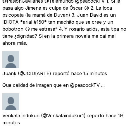
@PasionGavilanes @Telemundo @peacockTV 1. Si le
pasa algo Jimena es culpa de Óscar 😡 2. La loca
psicopata (la mamá de Duvan) 3. Juan David es un
IDIOTA *arial #150* tan machito que se cree y un
bobotron 🙄 me estresa” 4. Y rosario adiós, esta tipa no
tiene ¿dignidad? Si en la primera novela me caí mal
ahora más.
Juank
(@JCIDIARTE) reportó
hace 15 minutos
Que calidad de imagen que en @peacockTV ...
Venkata indukuri
(@Venkataindukur1) reportó
hace 19
minutos