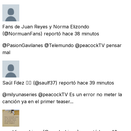
Fans de Juan Reyes y Norma Elizondo
(@NormuanFans) reportó
hace 38 minutos
@PasionGavilanes @Telemundo @peacockTV pensar
mal
Saúl Fdez 🏳️‍🌈
(@saulf37) reportó
hace 39 minutos
@milyunaseries @peacockTV Es un error no meter la
canción ya en el primer teaser...