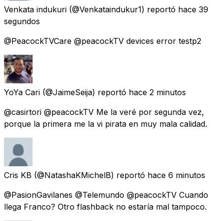
Venkata indukuri
(@Venkataindukur1) reportó
hace 39
segundos
@PeacockTVCare @peacockTV devices error testp2
YoYa Cari
(@JaimeSeija) reportó
hace 2 minutos
@casirtori @peacockTV Me la veré por segunda vez,
porque la primera me la vi pirata en muy mala calidad.
Cris KB
(@NatashaKMichelB) reportó
hace 6 minutos
@PasionGavilanes @Telemundo @peacockTV Cuando
llega Franco? Otro flashback no estaría mal tampoco.