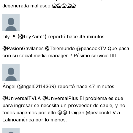
degenerada mal asco 🤮🤮🤮🤮🤮
Lily 🍷
(@LilyZam11) reportó
hace 45 minutos
@PasionGavilanes @Telemundo @peacockTV Que pasa
con su social media manager ? Pésimo servicio 👎🏻
Ángel
(@ngel62114369) reportó
hace 47 minutos
@UniversalTVLA @UniversalPlus El problema es que
para ingresar se necesita un proveedor de cable, y no
todos pagamos por ello 😪😪 traigan @peacockTV a
Latinoamérica por lo menos.