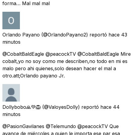
forma… Mal mal mal
Orlando Payano
(@OrlandoPayano2) reportó
hace 43
minutos
@CobaltBaldEagle @peacockTV @CobaltBaldEagle Mire
cobalt,yo no soy como me describen,no todo en mi es
malo pero ahi quienes,solo desean hacer el mal a
otro.att;Orlando payano Jr.
Dollybobo🙏💚🦁
(@ValoyesDolly) reportó
hace 44
minutos
@PasionGavilanes @Telemundo @peacockTV Que
avance de miércoles a quien le importa ese par esa