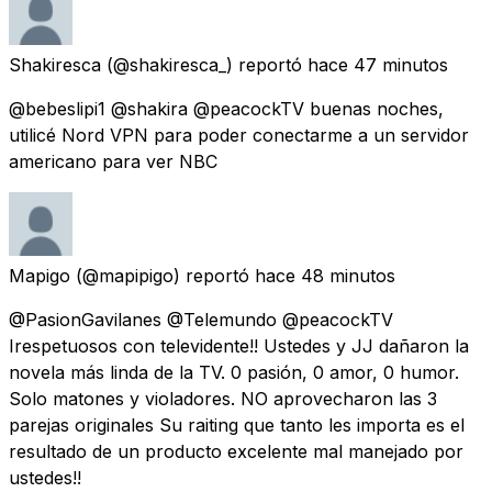
Shakiresca
(@shakiresca_) reportó
hace 47 minutos
@bebeslipi1 @shakira @peacockTV buenas noches,
utilicé Nord VPN para poder conectarme a un servidor
americano para ver NBC
Mapigo
(@mapipigo) reportó
hace 48 minutos
@PasionGavilanes @Telemundo @peacockTV
Irespetuosos con televidente!! Ustedes y JJ dañaron la
novela más linda de la TV. 0 pasión, 0 amor, 0 humor.
Solo matones y violadores. NO aprovecharon las 3
parejas originales Su raiting que tanto les importa es el
resultado de un producto excelente mal manejado por
ustedes!!