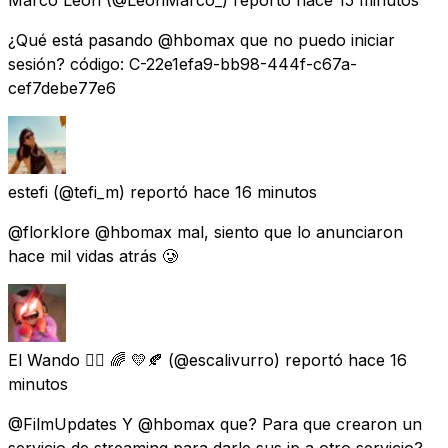
Marco Leon
(@LeonMarco_) reportó
hace 15 minutos
¿Qué está pasando @hbomax que no puedo iniciar
sesión? código: C-22e1efa9-bb98-444f-c67a-
cef7debe77e6
estefi
(@tefi_m) reportó
hace 16 minutos
@florkIore @hbomax mal, siento que lo anunciaron
hace mil vidas atrás 🥲
El Wando 🏳️‍🌈 🌈 💛🍂
(@escalivurro) reportó
hace 16
minutos
@FilmUpdates Y @hbomax que? Para que crearon un