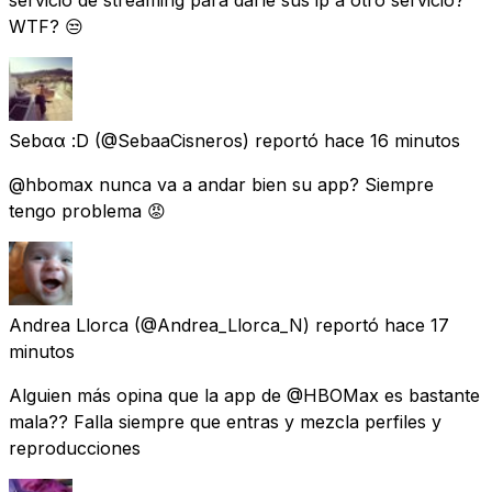
servicio de streaming para darle sus ip a otro servicio?
WTF? 😒
Sebαα :D
(@SebaaCisneros) reportó
hace 16 minutos
@hbomax nunca va a andar bien su app? Siempre
tengo problema 😡
Andrea Llorca
(@Andrea_Llorca_N) reportó
hace 17
minutos
Alguien más opina que la app de @HBOMax es bastante
mala?? Falla siempre que entras y mezcla perfiles y
reproducciones