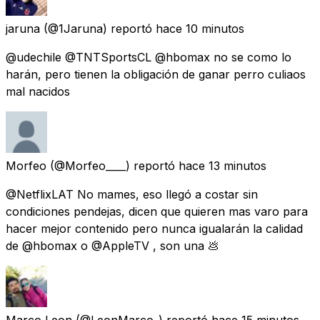
jaruna
(@1Jaruna) reportó
hace 10 minutos
@udechile @TNTSportsCL @hbomax no se como lo
harán, pero tienen la obligación de ganar perro culiaos
mal nacidos
Morfeo
(@Morfeo____) reportó
hace 13 minutos
@NetflixLAT No mames, eso llegó a costar sin
condiciones pendejas, dicen que quieren mas varo para
hacer mejor contenido pero nunca igualarán la calidad
de @hbomax o @AppleTV , son una 💩