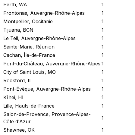
Perth, WA
1
Frontonas, Auvergne-Rhône-Alpes
1
Montpellier, Occitanie
1
Tijuana, BCN
1
Le Teil, Auvergne-Rhône-Alpes
1
Sainte-Marie, Réunion
1
Cachan, Île-de-France
1
Pont-du-Château, Auvergne-Rhône-Alpes
1
City of Saint Louis, MO
1
Rockford, IL
1
Pont-Évêque, Auvergne-Rhône-Alpes
1
Kīhei, HI
1
Lille, Hauts-de-France
1
Salon-de-Provence, Provence-Alpes-
1
Côte d'Azur
Shawnee, OK
1