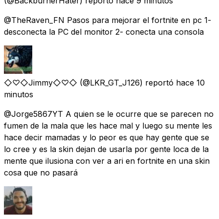
(@BackburnerHater) reportó
hace 9 minutos
@TheRaven_FN Pasos para mejorar el fortnite en pc 1-
desconecta la PC del monitor 2- conecta una consola
◇♡◇Jimmy◇♡◇
(@LKR_GT_J126) reportó
hace 10
minutos
@Jorge5867YT A quien se le ocurre que se parecen no
fumen de la mala que les hace mal y luego su mente les
hace decir mamadas y lo peor es que hay gente que se
lo cree y es la skin dejan de usarla por gente loca de la
mente que ilusiona con ver a ari en fortnite en una skin
cosa que no pasará