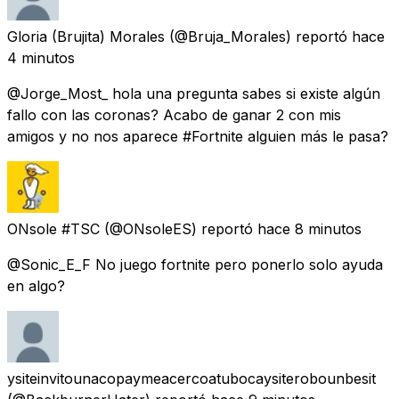
Gloria (Brujita) Morales
(@Bruja_Morales) reportó
hace
4 minutos
@Jorge_Most_ hola una pregunta sabes si existe algún
fallo con las coronas? Acabo de ganar 2 con mis
amigos y no nos aparece #Fortnite alguien más le pasa?
ONsole #TSC
(@ONsoleES) reportó
hace 8 minutos
@Sonic_E_F No juego fortnite pero ponerlo solo ayuda
en algo?
ysiteinvitounacopaymeacercoatubocaysiterobounbesit