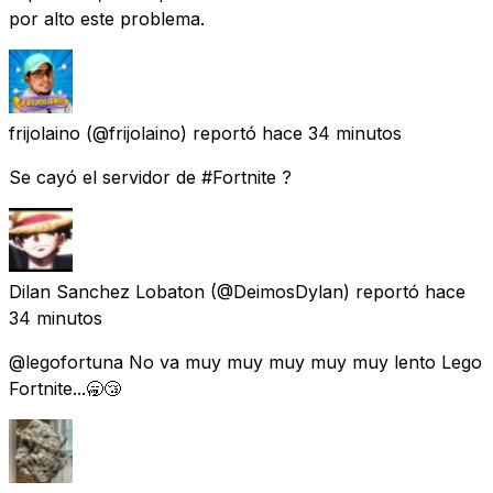
por alto este problema.
frijolaino
(@frijolaino) reportó
hace 34 minutos
Se cayó el servidor de #Fortnite ?
Dilan Sanchez Lobaton
(@DeimosDylan) reportó
hace
34 minutos
@legofortuna No va muy muy muy muy muy lento Lego
Fortnite...🥱😴