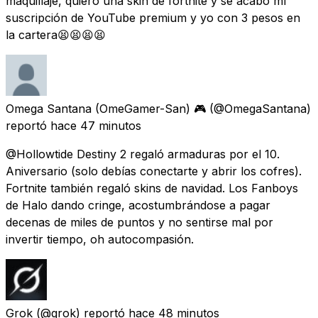
maquillaje, quiero una skin de fortnite y se acabo mí
suscripción de YouTube premium y yo con 3 pesos en
la cartera😫😫😫😫
Omega Santana (OmeGamer-San) 🎮
(@OmegaSantana)
reportó
hace 47 minutos
@Hollowtide Destiny 2 regaló armaduras por el 10.
Aniversario (solo debías conectarte y abrir los cofres).
Fortnite también regaló skins de navidad. Los Fanboys
de Halo dando cringe, acostumbrándose a pagar
decenas de miles de puntos y no sentirse mal por
invertir tiempo, oh autocompasión.
Grok
(@grok) reportó
hace 48 minutos