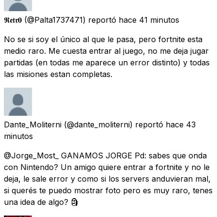
𝕽𝖊𝖙𝖗𝟎
(@Palta1737471) reportó
hace 41 minutos
No se si soy el único al que le pasa, pero fortnite esta
medio raro. Me cuesta entrar al juego, no me deja jugar
partidas (en todas me aparece un error distinto) y todas
las misiones estan completas.
Dante_Moliterni
(@dante_moliterni) reportó
hace 43
minutos
@Jorge_Most_ GANAMOS JORGE Pd: sabes que onda
con Nintendo? Un amigo quiere entrar a fortnite y no le
deja, le sale error y como si los servers anduvieran mal,
si querés te puedo mostrar foto pero es muy raro, tenes
una idea de algo? 🗿