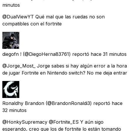
minutos
@DualViewYT Qué mal que las ruedas no son
compatibles con el fortnite
diegofn !
(@DiegoHerna83761) reportó
hace 31 minutos
@Jorge_Most_ Jorge sabes si hay algún error a la hora
de jugar Fortnite en Nintendo switch? No me deja entrar
Ronaldhy Brandon
(@BrandonRonaldi3) reportó
hace
32 minutos
@HonkySupremacy @Fortnite_ES Y aún sigo
esperando, creo que los de fortnite lo están tomando