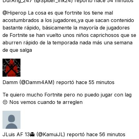
DurAng_247
(@Spider_ink24) reportó
hace 54 minutos
@Hiperop La cosa es que fortnite los tiene mal
acostumbrados a los jugadores,ya que sacan contenido
bastante rápido, básicamente la mayoría de jugadores
de Fortnite se han vuelto unos niños caprichosos que se
aburren rápido de la temporada nada más una semana
de que salga
Damm
(@Damm4AM) reportó
hace 55 minutos
Te quiero mucho Fortnite pero no puedo jugar con lag
😔 Nos vemos cuando te arreglen
JLuis AF 13👻
(@KamuiJL) reportó
hace 56 minutos