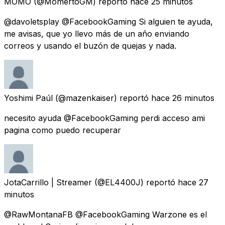
MOMO
(@MomertoGM) reportó
hace 25 minutos
@davoletsplay @FacebookGaming Si alguien te ayuda,
me avisas, que yo llevo más de un año enviando
correos y usando el buzón de quejas y nada.
Yoshimi Paúl
(@mazenkaiser) reportó
hace 26 minutos
necesito ayuda @FacebookGaming perdi acceso ami
pagina como puedo recuperar
JotaCarrillo | Streamer
(@EL4400J) reportó
hace 27
minutos
@RawMontanaFB @FacebookGaming Warzone es el