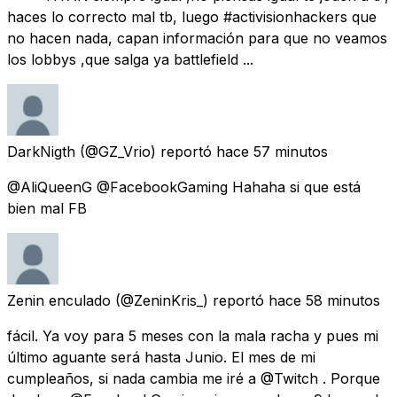
haces lo correcto mal tb, luego #activisionhackers que
no hacen nada, capan información para que no veamos
los lobbys ,que salga ya battlefield ...
DarkNigth
(@GZ_Vrio) reportó
hace 57 minutos
@AliQueenG @FacebookGaming Hahaha si que está
bien mal FB
Zenin enculado
(@ZeninKris_) reportó
hace 58 minutos
fácil. Ya voy para 5 meses con la mala racha y pues mi
último aguante será hasta Junio. El mes de mi
cumpleaños, si nada cambia me iré a @Twitch . Porque