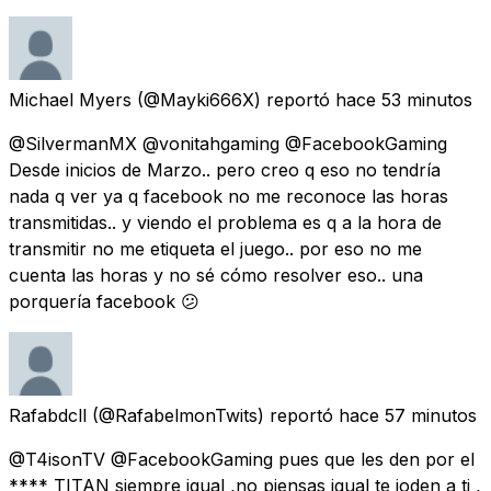
Michael Myers
(@Mayki666X) reportó
hace 53 minutos
@SilvermanMX @vonitahgaming @FacebookGaming
Desde inicios de Marzo.. pero creo q eso no tendría
nada q ver ya q facebook no me reconoce las horas
transmitidas.. y viendo el problema es q a la hora de
transmitir no me etiqueta el juego.. por eso no me
cuenta las horas y no sé cómo resolver eso.. una
porquería facebook 😕
Rafabdcll
(@RafabelmonTwits) reportó
hace 57 minutos
@T4isonTV @FacebookGaming pues que les den por el
**** TITAN siempre igual ,no piensas igual te joden a ti ,