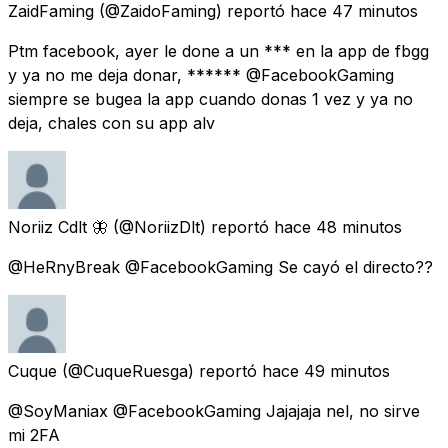
ZaidFaming
(@ZaidoFaming) reportó
hace 47 minutos
Ptm facebook, ayer le done a un *** en la app de fbgg
y ya no me deja donar, ****** @FacebookGaming
siempre se bugea la app cuando donas 1 vez y ya no
deja, chales con su app alv
Noriiz Cdlt 🦋
(@NoriizDlt) reportó
hace 48 minutos
@HeRnyBreak @FacebookGaming Se cayó el directo??
Cuque
(@CuqueRuesga) reportó
hace 49 minutos
@SoyManiax @FacebookGaming Jajajaja nel, no sirve
mi 2FA