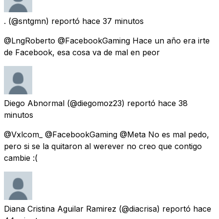
.
(@sntgmn) reportó
hace 37 minutos
@LngRoberto @FacebookGaming Hace un año era irte
de Facebook, esa cosa va de mal en peor
Diego Abnormal
(@diegomoz23) reportó
hace 38
minutos
@Vxlcom_ @FacebookGaming @Meta No es mal pedo,
pero si se la quitaron al werever no creo que contigo
cambie :(
Diana Cristina Aguilar Ramirez
(@diacrisa) reportó
hace