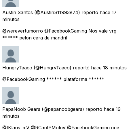
Austin Santos
(@AustinS11993874) reportó
hace 17
minutos
@werevertumorro @FacebookGaming Nos vale vrg
****** pelon cara de mandril
HungryTaaco
(@HungryTaaco) reportó
hace 18 minutos
@FacebookGaming ****** plataforma ******
PapaNoob Gears
(@papanoobgears) reportó
hace 19
minutos
@IKlaus_mV @RCaptPMoloV @FacebookGaming que