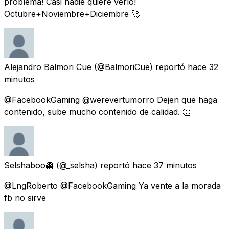
problema! Casi nadie quiere verlo!
Octubre+Noviembre+Diciembre 🚀
Alejandro Balmori Cue
(@BalmoriCue) reportó
hace 32
minutos
@FacebookGaming @werevertumorro Dejen que haga
contenido, sube mucho contenido de calidad. 👏
Selshaboo👻
(@_selsha) reportó
hace 37 minutos
@LngRoberto @FacebookGaming Ya vente a la morada
fb no sirve