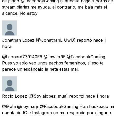
de plano @FacebookGaming ni aunque haga 9 horas de
stream diarias me ayuda, al contrario, me baja más el
alcance. No estoy
Jonathan Lopez
(@JonathanL_UwU) reportó
hace 1
hora
@Leonard77914056 @Lawler95 @FacebookGaming
Pues yo solo veo unos pechos femeninos, si eso te
parece un escándalo la neta estas mal.
Rocío Lopez
(@Soylalopez_mua) reportó
hace 1 hora
@Meta @neymarjr @FacebookGaming Han hackeado mi
cuenta de IG e Instagram no me responde por ninguno