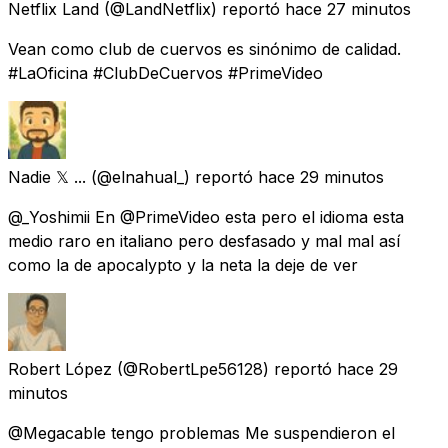
Netflix Land
(@LandNetflix) reportó
hace 27 minutos
Vean como club de cuervos es sinónimo de calidad.
#LaOficina #ClubDeCuervos #PrimeVideo
Nadie 𝕏 ...
(@elnahual_) reportó
hace 29 minutos
@_Yoshimii En @PrimeVideo esta pero el idioma esta
medio raro en italiano pero desfasado y mal mal así
como la de apocalypto y la neta la deje de ver
Robert López
(@RobertLpe56128) reportó
hace 29
minutos
@Megacable tengo problemas Me suspendieron el