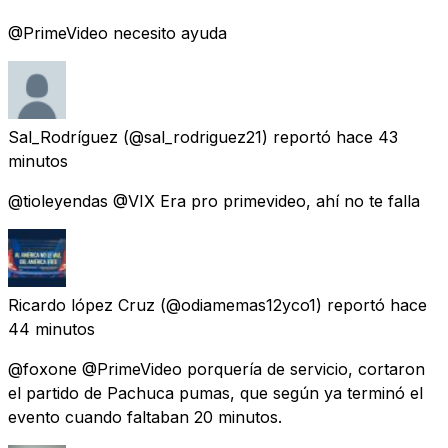
@PrimeVideo necesito ayuda
Sal_Rodríguez
(@sal_rodriguez21) reportó
hace 43
minutos
@tioleyendas @VIX Era pro primevideo, ahí no te falla
Ricardo lópez Cruz
(@odiamemas12yco1) reportó
hace
44 minutos
@foxone @PrimeVideo porquería de servicio, cortaron
el partido de Pachuca pumas, que según ya terminó el
evento cuando faltaban 20 minutos.