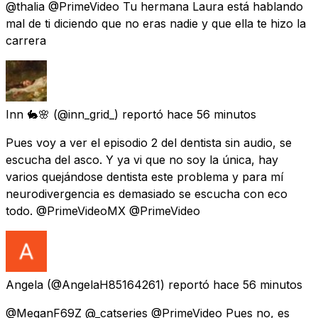
@thalia @PrimeVideo Tu hermana Laura está hablando
mal de ti diciendo que no eras nadie y que ella te hizo la
carrera
Inn 🐇🌸
(@inn_grid_) reportó
hace 56 minutos
Pues voy a ver el episodio 2 del dentista sin audio, se
escucha del asco. Y ya vi que no soy la única, hay
varios quejándose dentista este problema y para mí
neurodivergencia es demasiado se escucha con eco
todo. @PrimeVideoMX @PrimeVideo
Angela
(@AngelaH85164261) reportó
hace 56 minutos
@MeganF69Z @_catseries @PrimeVideo Pues no, es