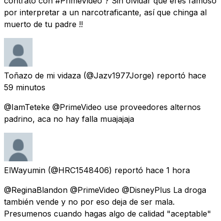
contrato con #PrimeVideo ? Sin olvidar que eres famoso
por interpretar a un narcotraficante, así que chinga al
muerto de tu padre !!
Toñazo de mi vidaza
(@Jazv1977Jorge) reportó
hace
59 minutos
@IamTeteke @PrimeVideo use proveedores alternos
padrino, aca no hay falla muajajaja
ElWayumin
(@HRC1548406) reportó
hace 1 hora
@ReginaBlandon @PrimeVideo @DisneyPlus La droga
también vende y no por eso deja de ser mala.
Presumenos cuando hagas algo de calidad "aceptable"