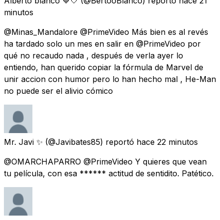
Alberto blanco 💙🤍
(@BertooBlanco) reportó
hace 21
minutos
@Minas_Mandalore @PrimeVideo Más bien es al revés
ha tardado solo un mes en salir en @PrimeVideo por
qué no recaudo nada , después de verla ayer lo
entiendo, han querido copiar la fórmula de Marvel de
unir accion con humor pero lo han hecho mal , He-Man
no puede ser el alivio cómico
Mr. Javi ✨
(@Javibates85) reportó
hace 22 minutos
@OMARCHAPARRO @PrimeVideo Y quieres que vean
tu película, con esa ****** actitud de sentidito. Patético.