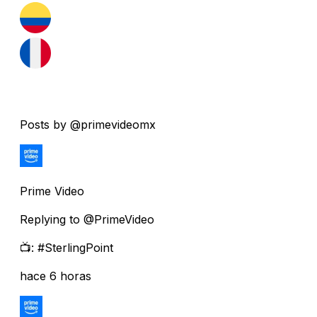
Posts by @primevideomx
Prime Video
Replying to @PrimeVideo
📺: #SterlingPoint
hace 6 horas