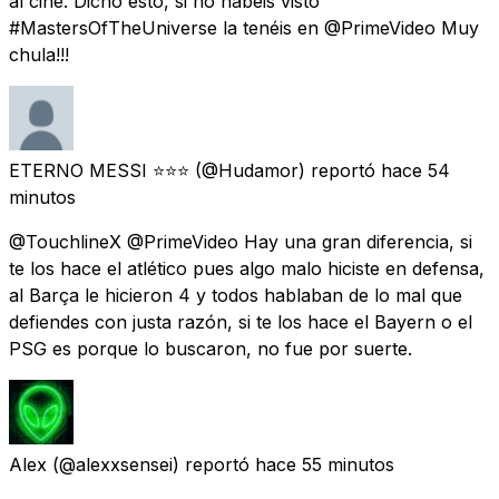
al cine. Dicho esto, si no habéis visto
#MastersOfTheUniverse la tenéis en @PrimeVideo Muy
chula!!!
ETERNO MESSI ⭐️⭐️⭐️
(@Hudamor) reportó
hace 54
minutos
@TouchlineX @PrimeVideo Hay una gran diferencia, si
te los hace el atlético pues algo malo hiciste en defensa,
al Barça le hicieron 4 y todos hablaban de lo mal que
defiendes con justa razón, si te los hace el Bayern o el
PSG es porque lo buscaron, no fue por suerte.
Alex
(@alexxsensei) reportó
hace 55 minutos