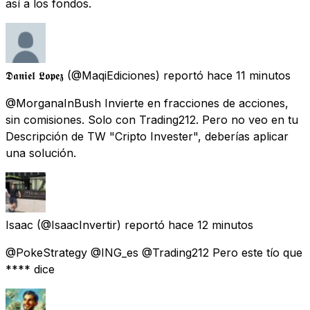
así a los fondos.
𝕯𝖆𝖓𝖎𝖊𝖑 𝕷𝖔𝖕𝖊𝖟
(@MaqiEdiciones) reportó
hace 11 minutos
@MorganaInBush Invierte en fracciones de acciones,
sin comisiones. Solo con Trading212. Pero no veo en tu
Descripción de TW "Cripto Invester", deberías aplicar
una solución.
Isaac
(@IsaacInvertir) reportó
hace 12 minutos
@PokeStrategy @ING_es @Trading212 Pero este tío que
**** dice