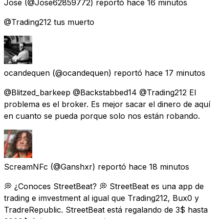
Jose
(@Jose62859772) reportó
hace 16 minutos
@Trading212 tus muerto
ocandequen
(@ocandequen) reportó
hace 17 minutos
@Blitzed_barkeep @Backstabbed14 @Trading212 El
problema es el broker. Es mejor sacar el dinero de aquí
en cuanto se pueda porque solo nos están robando.
ScreamNFc
(@Ganshxr) reportó
hace 18 minutos
💭 ¿Conoces StreetBeat? 💭 StreetBeat es una app de
trading e imvestment al igual que Trading212, Bux0 y
TradreRepublic. StreetBeat está regalando de 3$ hasta