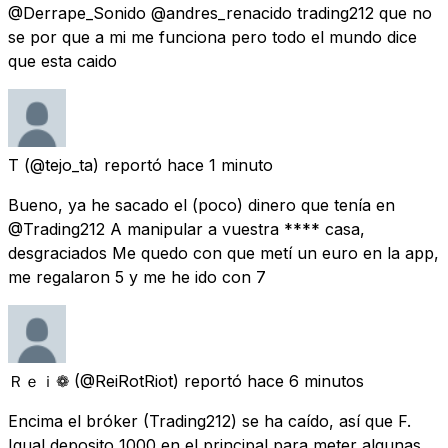
@Derrape_Sonido @andres_renacido trading212 que no
se por que a mi me funciona pero todo el mundo dice
que esta caido
T
(@tejo_ta) reportó
hace 1 minuto
Bueno, ya he sacado el (poco) dinero que tenía en
@Trading212 A manipular a vuestra **** casa,
desgraciados Me quedo con que metí un euro en la app,
me regalaron 5 y me he ido con 7
Ｒｅｉ❁
(@ReiRotRiot) reportó
hace 6 minutos
Encima el bróker (Trading212) se ha caído, así que F.
Igual deposito 1000 en el principal para meter algunas